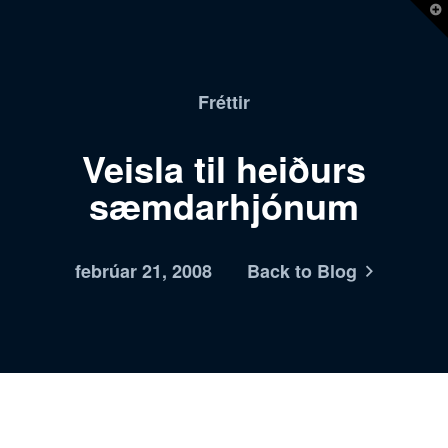
T
t
W
Fréttir
Veisla til heiðurs
sæmdarhjónum
febrúar 21, 2008
Back to Blog