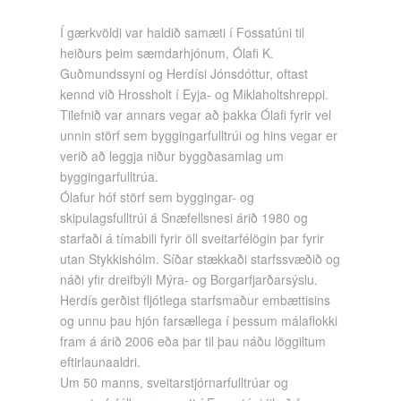
Í gærkvöldi var haldið samæti í Fossatúni til
heiðurs þeim sæmdarhjónum, Ólafi K.
Guðmundssyni og Herdísi Jónsdóttur, oftast
kennd við Hrossholt í Eyja- og Miklaholtshreppi.
Tilefnið var annars vegar að þakka Ólafi fyrir vel
unnin störf sem byggingarfulltrúi og hins vegar er
verið að leggja niður byggðasamlag um
byggingarfulltrúa.
Ólafur hóf störf sem byggingar- og
skipulagsfulltrúi á Snæfellsnesi árið 1980 og
starfaði á tímabili fyrir öll sveitarfélögin þar fyrir
utan Stykkishólm. Síðar stækkaði starfssvæðið og
náði yfir dreifbýli Mýra- og Borgarfjarðarsýslu.
Herdís gerðist fljótlega starfsmaður embættisins
og unnu þau hjón farsællega í þessum málaflokki
fram á árið 2006 eða þar til þau náðu löggiltum
eftirlaunaaldri.
Um 50 manns, sveitarstjórnarfulltrúar og