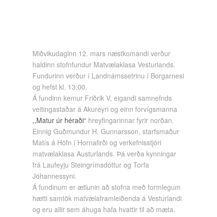
Miðvikudaginn 12. mars næstkomandi verður
haldinn stofnfundur Matvælaklasa Vesturlands.
Fundurinn verður í Landnámssetrinu í Borgarnesi
og hefst kl. 13:00.
Á fundinn kemur Friðrik V, eigandi samnefnds
veitingastaðar á Akureyri og einn forvígsmanna
,,Matur úr héraði“
hreyfingarinnar fyrir norðan.
Einnig Guðmundur H. Gunnarsson, starfsmaður
Matís á Höfn í Hornafirði og verkefnisstjóri
matvælaklasa Austurlands. Þá verða kynningar
frá Laufeyju Steingrímsdóttur og Torfa
Jóhannessyni.
Á fundinum er ætlunin að stofna með formlegum
hætti samtök matvælaframleiðenda á Vesturlandi
og eru allir sem áhuga hafa hvattir til að mæta.