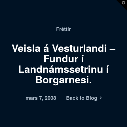
T
t
W
Fréttir
Veisla á Vesturlandi –
Fundur í
Landnámssetrinu í
Borgarnesi.
mars 7, 2008
Back to Blog