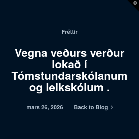
T
t
W
Fréttir
Vegna veðurs verður
lokað í
Tómstundarskólanum
og leikskólum .
mars 26, 2026
Back to Blog