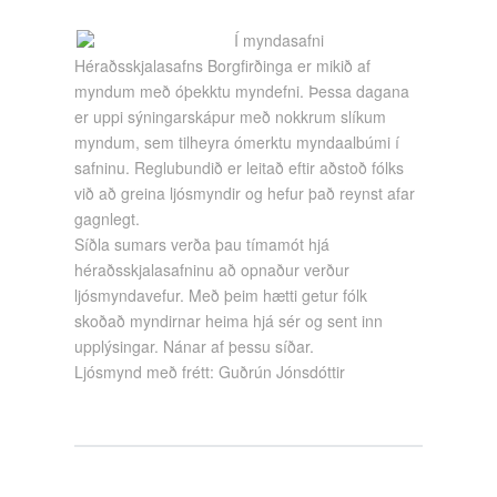
Í myndasafni
Héraðsskjalasafns Borgfirðinga er mikið af
myndum með óþekktu myndefni. Þessa dagana
er uppi sýningarskápur með nokkrum slíkum
myndum, sem tilheyra ómerktu myndaalbúmi í
safninu. Reglubundið er leitað eftir aðstoð fólks
við að greina ljósmyndir og hefur það reynst afar
gagnlegt.
Síðla sumars verða þau tímamót hjá
héraðsskjalasafninu að opnaður verður
ljósmyndavefur. Með þeim hætti getur fólk
skoðað myndirnar heima hjá sér og sent inn
upplýsingar. Nánar af þessu síðar.
Ljósmynd með frétt: Guðrún Jónsdóttir