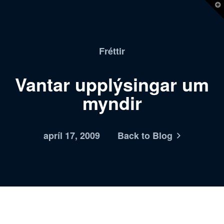
T
t
W
Fréttir
Vantar upplýsingar um
myndir
apríl 17, 2009
Back to Blog