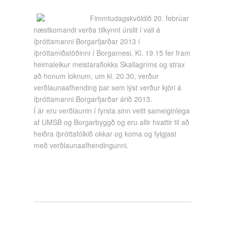
Fimmtudagskvöldið 20. febrúar
næstkomandi verða tilkynnt úrslit í vali á
íþróttamanni Borgarfjarðar 2013 í
íþróttamiðstöðinni í Borgarnesi. Kl. 19.15 fer fram
heimaleikur meistaraflokks Skallagríms og strax
að honum loknum, um kl. 20.30, verður
verðlaunaafhending þar sem lýst verður kjöri á
íþróttamanni Borgarfjarðar árið 2013.
Í ár eru verðlaunin í fyrsta sinn veitt sameiginlega
af UMSB og Borgarbyggð og eru allir hvattir til að
heiðra íþróttafólkið okkar og koma og fylgjast
með verðlaunaafhendingunni.