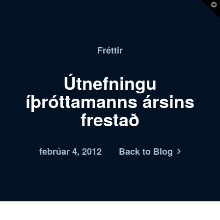
T
t
W
Fréttir
Útnefningu
íþróttamanns ársins
frestað
febrúar 4, 2012
Back to Blog