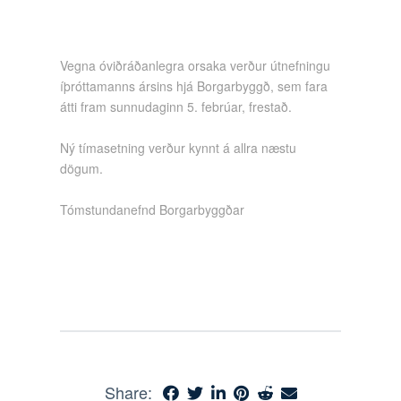
Vegna óviðráðanlegra orsaka verður útnefningu
íþróttamanns ársins hjá Borgarbyggð, sem fara
átti fram sunnudaginn 5. febrúar, frestað.
Ný tímasetning verður kynnt á allra næstu
dögum.
Tómstundanefnd Borgarbyggðar
Share: