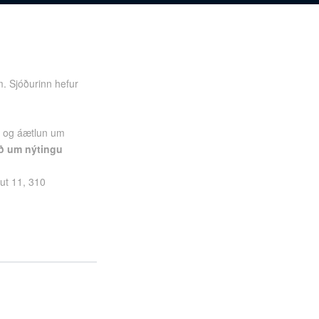
. Sjóðurinn hefur
ð, og áætlun um
rð um nýtingu
ut 11, 310