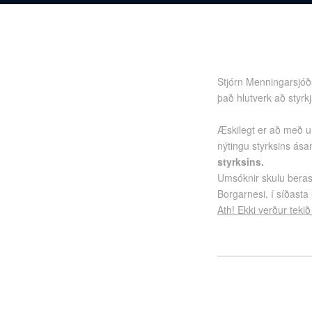
Stjórn Menningarsjóð
það hlutverk að styr
Æskilegt er að með um
nýtingu styrksins ása
styrksins.
Umsóknir skulu beras
Borgarnesi, í síðasta 
Ath! Ekki verður teki