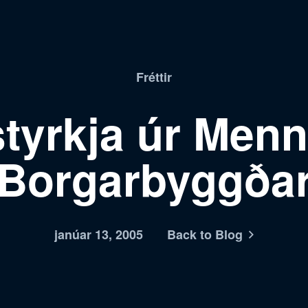
Fréttir
styrkja úr Menn
Borgarbyggða
janúar 13, 2005
Back to Blog