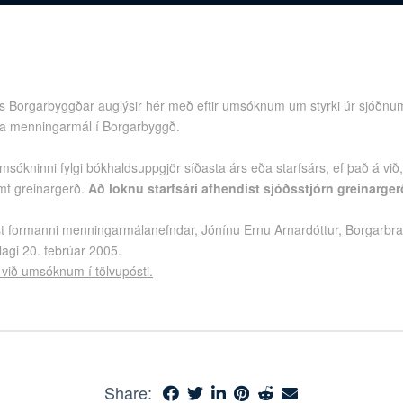
s Borgarbyggðar auglýsir hér með eftir umsóknum um styrki úr sjóðnum
kja menningarmál í Borgarbyggð.
sókninni fylgi bókhaldsuppgjör síðasta árs eða starfsárs, ef það á vi
mt greinar­gerð.
Að loknu starfsári afhendist sjóðsstjórn greinarge
t formanni menningarmálanefndar, Jónínu Ernu Arnardóttur, Borgarbra
lagi 20. febrúar 2005.
ð við umsóknum í tölvupósti.
Share: