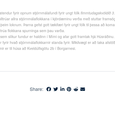
endur fyrir opnum stjórnmálafundi fyrir ungt fólk
fimmtudagskvöldið 3
ulltrúar allra stjórnmálaflokkana í kjördæminu verða með stuttar framsö
þeim loknum. Þarna gefst gott tækifæri fyrir ungt fólk til þessa að k
lltrúa flokkana spurninga sem þau varða.
ti sem slíkur fundur er haldinn í Mími og afar gott framtak hjá Húsráðinu. U
fyrir hvað stjórnmálaflokkarnir standa fyrir. Mikilvægt er að taka afstö
ir er til húsa að Kveldúlfsgötu 2b í Borgarnesi.
Share: