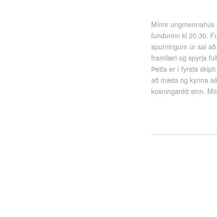
Mímir ungmennahús st
fundurinn kl 20.30. F
spurningum úr sal að 
framfæri og spyrja fu
Þetta er í fyrsta skip
að mæta og kynna sér 
kosningarétt sinn. Mím