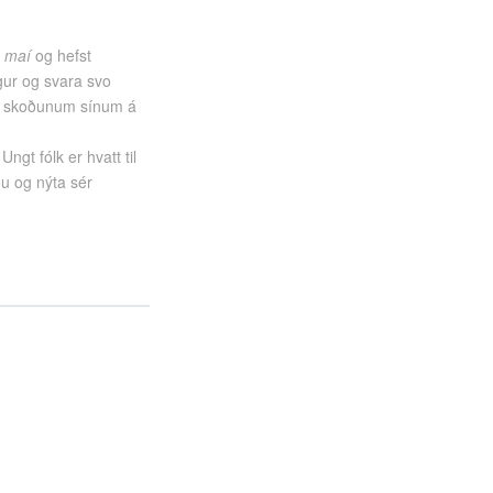
. maí
og hefst
gur og svara svo
oma skoðunum sínum á
ngt fólk er hvatt til
ðu og nýta sér