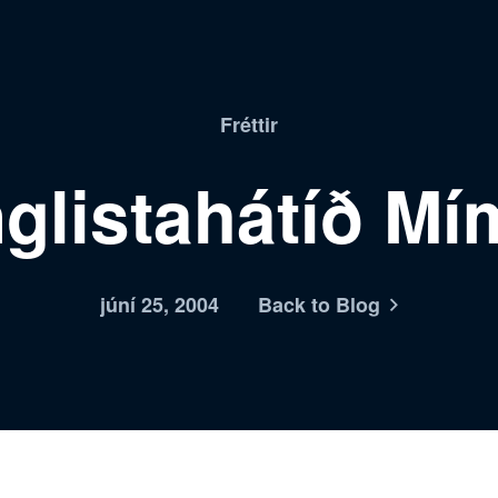
Fréttir
glistahátíð Mí
júní 25, 2004
Back to Blog