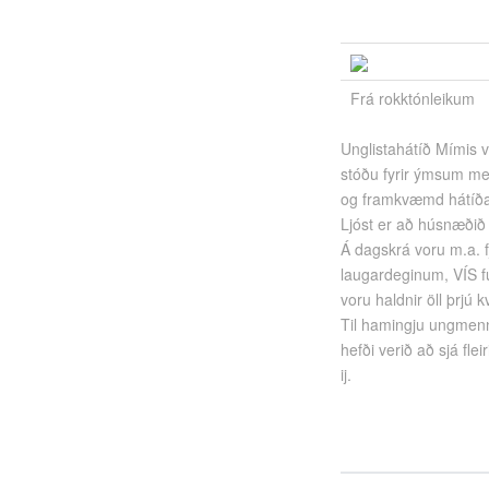
Frá rokktónleikum
Unglistahátíð Mímis v
stóðu fyrir ýmsum me
og framkvæmd hátíða
Ljóst er að húsnæðið 
Á dagskrá voru m.a. fj
laugardeginum, VÍS f
voru haldnir öll þrjú
Til hamingju ungmenn
hefði verið að sjá fl
ij.