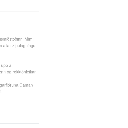
agsmiðstöðinni Mími
 alla skipulagningu
t upp á
enn og rokktónleikar
ingarflóruna.Gaman
.