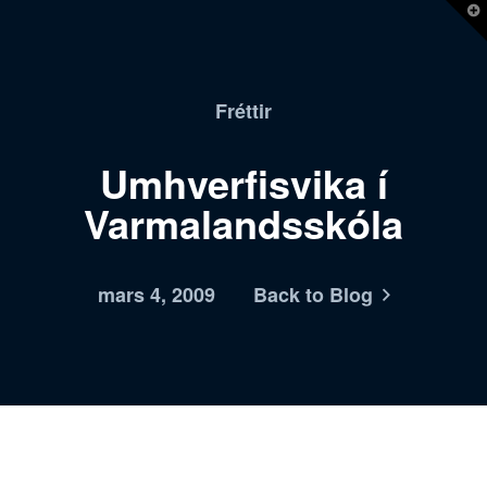
T
t
W
Fréttir
Umhverfisvika í
Varmalandsskóla
mars 4, 2009
Back to Blog