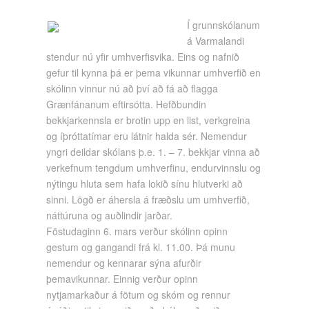
Í grunnskólanum
á Varmalandi
stendur nú yfir umhverfisvika. Eins og nafnið
gefur til kynna þá er þema vikunnar umhverfið en
skólinn vinnur nú að því að fá að flagga
Grænfánanum eftirsótta. Hefðbundin
bekkjarkennsla er brotin upp en list, verkgreina
og íþróttatímar eru látnir halda sér. Nemendur
yngri deildar skólans þ.e. 1. – 7. bekkjar vinna að
verkefnum tengdum umhverfinu, endurvinnslu og
nýtingu hluta sem hafa lokið sínu hlutverki að
sinni. Lögð er áhersla á fræðslu um umhverfið,
náttúruna og auðlindir jarðar.
Föstudaginn 6. mars verður skólinn opinn
gestum og gangandi frá kl. 11.00. Þá munu
nemendur og kennarar sýna afurðir
þemavikunnar. Einnig verður opinn
nytjamarkaður á fötum og skóm og rennur