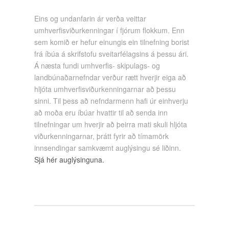
Eins og undanfarin ár verða veittar
umhverfisviðurkenningar í fjórum flokkum. Enn
sem komið er hefur einungis ein tilnefning borist
frá íbúa á skrifstofu sveitarfélagsins á þessu ári.
Á næsta fundi umhverfis- skipulags- og
landbúnaðarnefndar verður rætt hverjir eiga að
hljóta umhverfisviðurkenningarnar að þessu
sinni. Til þess að nefndarmenn hafi úr einhverju
að moða eru íbúar hvattir til að senda inn
tilnefningar um hverjir að þeirra mati skuli hljóta
viðurkenningarnar, þrátt fyrir að tímamörk
innsendingar samkvæmt auglýsingu sé liðinn.
Sjá hér auglýsinguna.