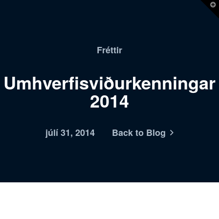
T
t
W
Fréttir
Umhverfisviðurkenningar
2014
júlí 31, 2014
Back to Blog