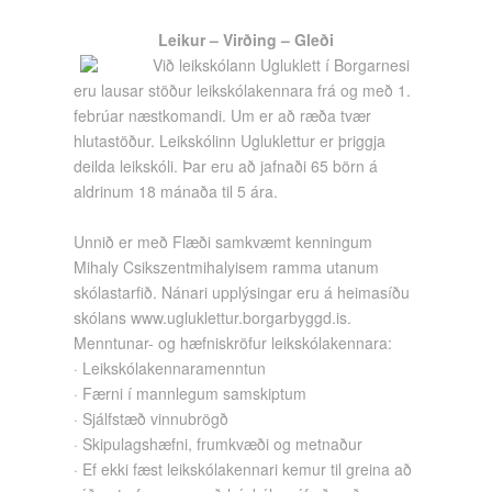
Leikur – Virðing – Gleði
Við leikskólann Ugluklett í Borgarnesi
eru lausar stöður leikskólakennara frá og með 1.
febrúar næstkomandi. Um er að ræða tvær
hlutastöður. Leikskólinn Ugluklettur er þriggja
deilda leikskóli. Þar eru að jafnaði 65 börn á
aldrinum 18 mánaða til 5 ára.
Unnið er með Flæði samkvæmt kenningum
Mihaly Csikszentmihalyisem ramma utanum
skólastarfið. Nánari upplýsingar eru á heimasíðu
skólans www.ugluklettur.borgarbyggd.is.
Menntunar- og hæfniskröfur leikskólakennara:
· Leikskólakennaramenntun
· Færni í mannlegum samskiptum
· Sjálfstæð vinnubrögð
· Skipulagshæfni, frumkvæði og metnaður
· Ef ekki fæst leikskólakennari kemur til greina að