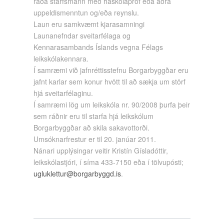
ráða starfsmann með háskólapróf eða aðra
uppeldismenntun og/eða reynslu.
Laun eru samkvæmt kjarasamningi
Launanefndar sveitarfélaga og
Kennarasambands Íslands vegna Félags
leikskólakennara.
Í samræmi við jafnréttisstefnu Borgarbyggðar eru
jafnt karlar sem konur hvött til að sækja um störf
hjá sveitarfélaginu.
Í samræmi lög um leikskóla nr. 90/2008 þurfa þeir
sem ráðnir eru til starfa hjá leikskólum
Borgarbyggðar að skila sakavottorði.
Umsóknarfrestur er til 20. janúar 2011.
Nánari upplýsingar veitir Kristín Gísladóttir,
leikskólastjóri, í síma 433-7150 eða í tölvupósti;
ugluklettur@borgarbyggd.is
.