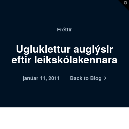
T
t
W
Fréttir
Ugluklettur auglýsir
eftir leikskólakennara
janúar 11, 2011
Back to Blog