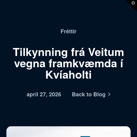
T
t
W
Fréttir
Tilkynning frá Veitum
vegna framkvæmda í
Kvíaholti
apríl 27, 2026
Back to Blog