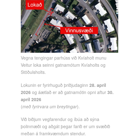
Vegna tengingar parhúss við Kvíaholt munu
Veitur loka seinni gatnamótum Kvíaholts og
Stöðulsholts.
Lokunin er fyrirhuguð þriðjudaginn
28. apríl
2026
og áætlað er að gatnamótin opni aftur
30.
apríl 2026
(
með fyrirvara um breytingar
).
Við biðjum vegfarendur og íbúa að sýna
þolinmæði og aðgát þegar farið er um svæðið
meðan á framkvæmdum stendur.