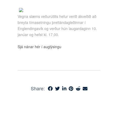
Vegna slæms veðurútlits hefur verið ákveðið að
breyta tímasetningu þrettándagleðinnar í
Englendingavík og verður hún laugardaginn 10.
janúar og hefst kl. 17,00.
Sjá nánar hér í auglýsingu
Share: