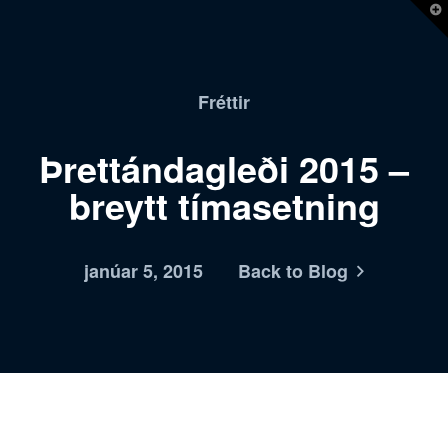
T
t
W
Fréttir
Þrettándagleði 2015 –
breytt tímasetning
janúar 5, 2015
Back to Blog