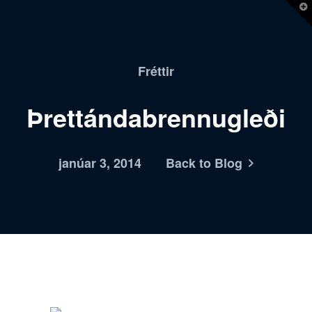
T
t
W
Fréttir
Þrettándabrennugleði
janúar 3, 2014
Back to Blog