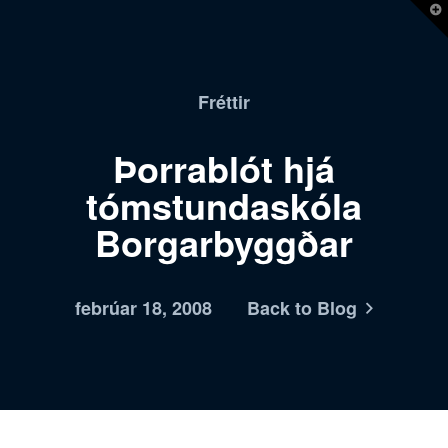
T
t
W
Fréttir
Þorrablót hjá
tómstundaskóla
Borgarbyggðar
febrúar 18, 2008
Back to Blog