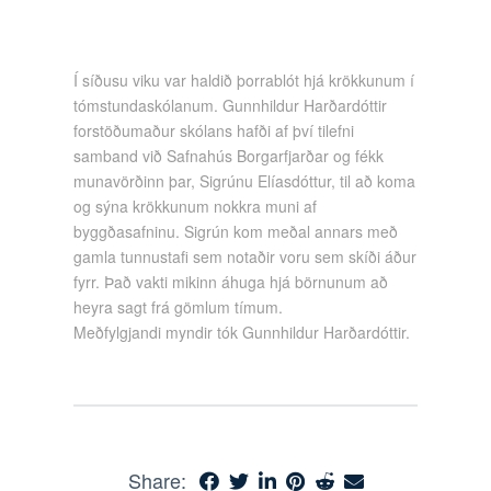
Í síðusu viku var haldið þorrablót hjá krökkunum í
tómstundaskólanum. Gunnhildur Harðardóttir
forstöðumaður skólans hafði af því tilefni
samband við Safnahús Borgarfjarðar og fékk
munavörðinn þar, Sigrúnu Elíasdóttur, til að koma
og sýna krökkunum nokkra muni af
byggðasafninu. Sigrún kom meðal annars með
gamla tunnustafi sem notaðir voru sem skíði áður
fyrr. Það vakti mikinn áhuga hjá börnunum að
heyra sagt frá gömlum tímum.
Meðfylgjandi myndir tók Gunnhildur Harðardóttir.
Share: