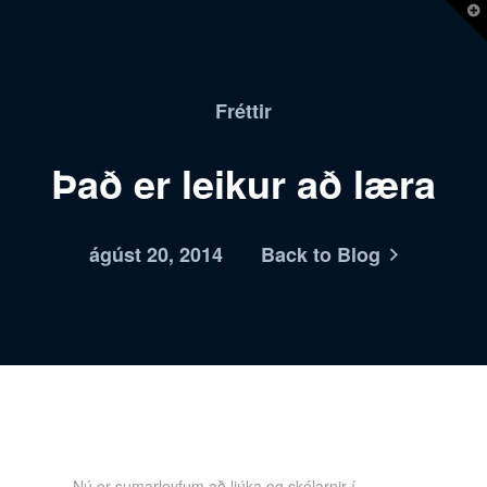
T
t
W
Fréttir
Það er leikur að læra
ágúst 20, 2014
Back to Blog
Nú er sumarleyfum að ljúka og skólarnir í