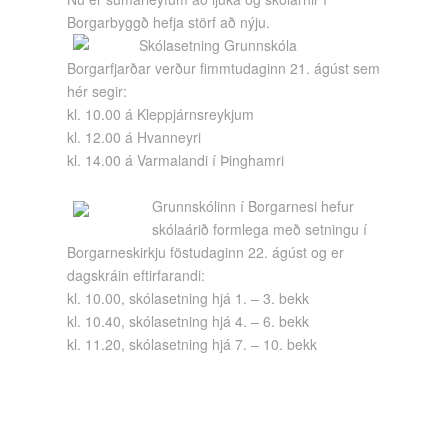
Borgarbyggð hefja störf að nýju.
Skólasetning Grunnskóla
Borgarfjarðar verður fimmtudaginn 21. ágúst sem
hér segir:
kl. 10.00 á Kleppjárnsreykjum
kl. 12.00 á Hvanneyri
kl. 14.00 á Varmalandi í Þinghamri
Grunnskólinn í Borgarnesi hefur
skólaárið formlega með setningu í
Borgarneskirkju föstudaginn 22. ágúst og er
dagskráin eftirfarandi:
kl. 10.00, skólasetning hjá 1. – 3. bekk
kl. 10.40, skólasetning hjá 4. – 6. bekk
kl. 11.20, skólasetning hjá 7. – 10. bekk