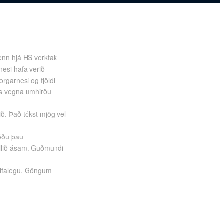
enn hjá HS verktak
esi hafa verið
orgarnesi og fjöldi
gs vegna umhirðu
ið. Það tókst mjög vel
tóðu þau
grillið ásamt Guðmundi
þrifalegu. Göngum