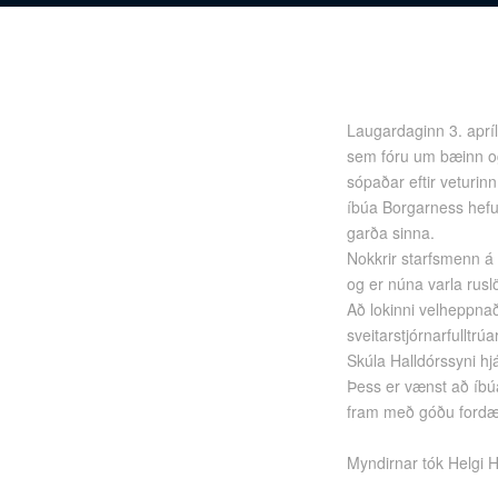
Laugardaginn 3. aprí
sem fóru um bæinn og
sópaðar eftir veturin
íbúa Borgarness hefu
garða sinna.
Nokkrir starfsmenn á 
og er núna varla ruslö
Að lokinni velheppnaðr
sveitarstjórnarfulltrú
Skúla Halldórssyni hj
Þess er vænst að íbúa
fram með góðu fordæ
Myndirnar tók Helgi He