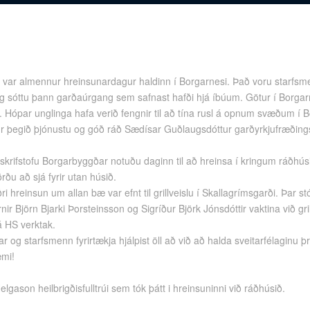
l var almennur hreinsunardagur haldinn í Borgarnesi. Það voru starfsm
 sóttu þann garðaúrgang sem safnast hafði hjá íbúum. Götur í Borgarn
n. Hópar unglinga hafa verið fengnir til að tína rusl á opnum svæðum í B
r þegið þjónustu og góð ráð Sædísar Guðlaugsdóttur garðyrkjufræðin
skrifstofu Borgarbyggðar notuðu daginn til að hreinsa í kringum ráðhús
rðu að sjá fyrir utan húsið.
i hreinsun um allan bæ var efnt til grillveislu í Skallagrímsgarði. Þar s
arnir Björn Bjarki Þorsteinsson og Sigríður Björk Jónsdóttir vaktina við 
á HS verktak.
r og starfsmenn fyrirtækja hjálpist öll að við að halda sveitarfélaginu 
mi!
lgason heilbrigðisfulltrúi sem tók þátt i hreinsuninni við ráðhúsið.