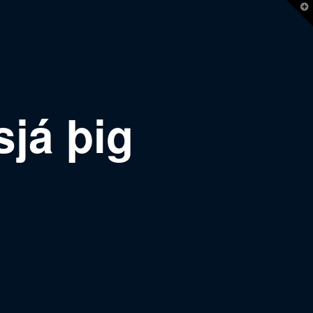
T
t
W
sjá þig