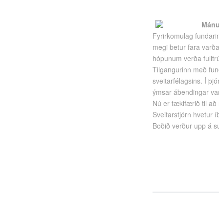
Mánud
Fyrirkomulag fundari
megi betur fara varð
hópunum verða fulltr
Tilgangurinn með fund
sveitarfélagsins. Í 
ýmsar ábendingar var
Nú er tækifærið til að
Sveitarstjórn hvetur 
Boðið verður upp á sú