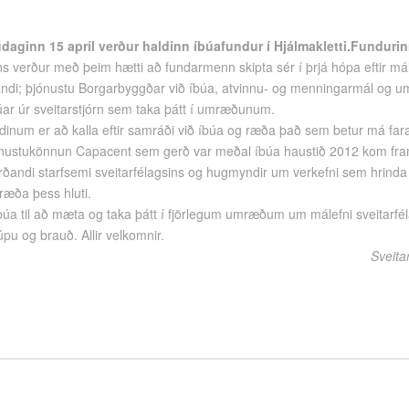
aginn 15 apríl verður haldinn íbúafundur í Hjálmakletti.Fundurinn
ns verður með þeim hætti að fundarmenn skipta sér í þrjá hópa eftir 
andi; þjónustu Borgarbyggðar við íbúa, atvinnu- og menningarmál og um
úar úr sveitarstjórn sem taka þátt í umræðunum.
inum er að kalla eftir samráði við íbúa og ræða það sem betur má fara
þjónustukönnun Capacent sem gerð var meðal íbúa haustið 2012 kom fra
ðandi starfsemi sveitarfélagsins og hugmyndir um verkefni sem hrinda 
 ræða þess hluti.
íbúa til að mæta og taka þátt í fjörlegum umræðum um málefni sveitarfél
pu og brauð. Allir velkomnir.
Sveita