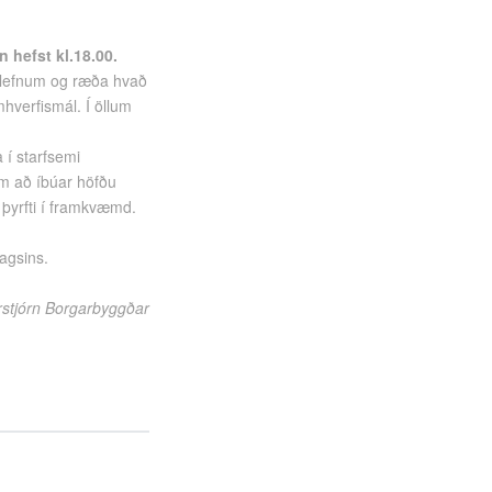
 hefst kl.18.00.
málefnum og ræða hvað
hverfismál. Í öllum
 í starfsemi
m að íbúar höfðu
þyrfti í framkvæmd.
agsins.
rstjórn Borgarbyggðar