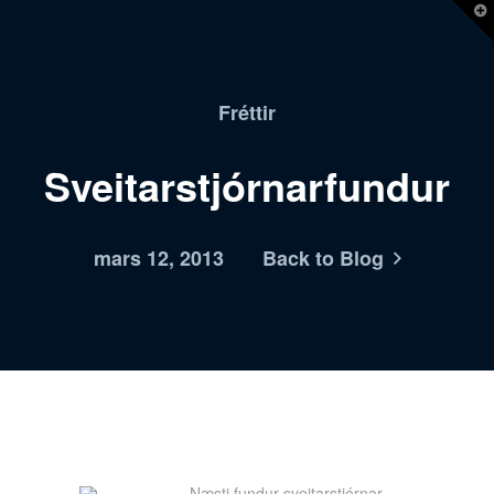
T
t
W
Fréttir
Sveitarstjórnarfundur
mars 12, 2013
Back to Blog
Næsti fundur sveitarstjórnar