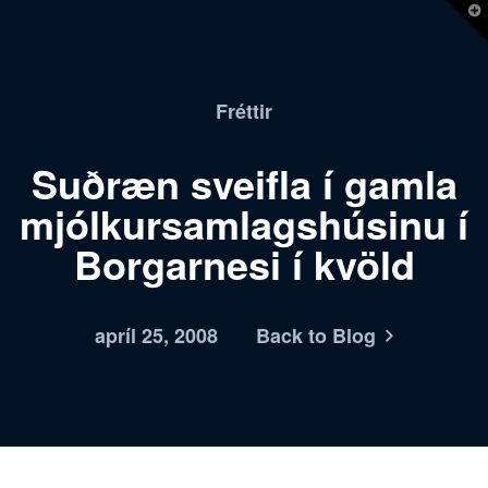
T
t
W
Fréttir
Suðræn sveifla í gamla
mjólkursamlagshúsinu í
Borgarnesi í kvöld
apríl 25, 2008
Back to Blog