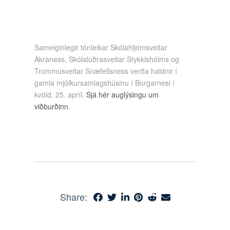
Sameiginlegir tónleikar Skólahljómsveitar
Akraness, Skólalúðrasveitar Stykkishólms og
Trommusveitar Snæfellsness verða haldnir í
gamla mjólkursamlagshúsinu í Borgarnesi í
kvöld, 25. apríl.
Sjá hér auglýsingu um
viðburðinn
.
Share: