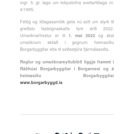
mgr. 5. gr. laga um tekjustofna sveitarfélaga nr.
4/1995.
Félög og félagasamtök geta nú sótt um styrk til
greiðslu fasteignaskatts fyrir árið 2022.
Umsóknarfrestur er til
1. maí 2022
og skal
umsóknum skilað í gegnum heimasíðu
Borgarbyggðar eða til sviðsstjóra fjármálasviðs.
Reglur og umsóknareyðublöð liggja frammi í
Ráðhúsi Borgarbyggðar í Borgarnesi og á
heimasíðu Borgarbyggðar
www.borgarbyggd.is