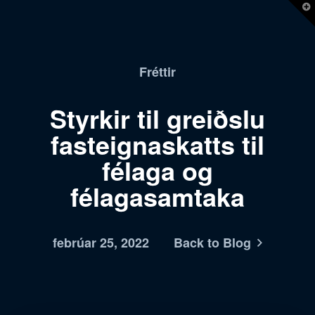
T
t
W
Fréttir
Styrkir til greiðslu
fasteignaskatts til
félaga og
félagasamtaka
febrúar 25, 2022
Back to Blog