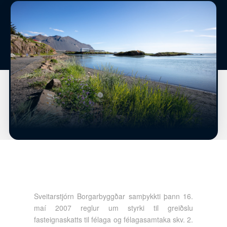
Sveitarstjórn Borgarbyggðar samþykkti þann 16.
maí 2007 reglur um styrki til greiðslu
fasteignaskatts til félaga og félagasamtaka skv. 2.