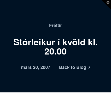
T
t
W
Fréttir
Stórleikur í kvöld kl.
20.00
mars 20, 2007
Back to Blog