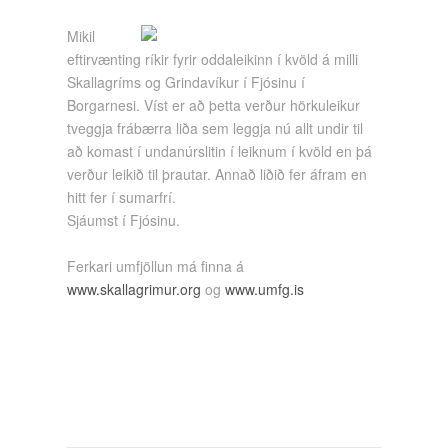
Mikil
eftirvænting ríkir fyrir oddaleikinn í kvöld á milli
Skallagríms og Grindavíkur í Fjósinu í
Borgarnesi. Víst er að þetta verður hörkuleikur
tveggja frábærra liða sem leggja nú allt undir til
að komast í undanúrslitin í leiknum í kvöld en þá
verður leikið til þrautar. Annað liðið fer áfram en
hitt fer í sumarfrí.
Sjáumst í Fjósinu.
Ferkari umfjöllun má finna á
www.skallagrimur.org
og
www.umfg.is