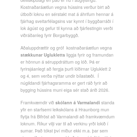
Kostnaðaráætlun vegna hússins verður birt að
útboði loknu en sérstakt mat á áhrifum hennar á
fjárhag sveitarfélagsins var kynnt í byggðarráði í
lok ágúst og gefur til kynna að fjárfestingin verði
viðráðanleg fyrir Borgarbyggð.
Aðaluppdrættir og gróf kostnaðaráætlun vegna
stækkunar Uglukletts
liggja fyrir og framundan
er hönnun á séruppdráttum og lóð. Þá er
fyrirsjáanlegt að fergja þurfi lóðirnar Ugluklett 2
og 4, sem verða nýttar undir bílastæði. Í
núgildandi fjárhagsramma er gert ráð fyrir að
bygging hússins muni eiga sér stað árið 2026.
Framkvæmdir við
skólann á Varmalandi
standa
yfir en starfsemi leikskólans á Hraunborg mun
flytja frá Bifröst að Varmalandi að framkvæmdum
loknum. Ríkur vilji var til að verkinu yrði lokið í
sumar. Það tókst því miður ekki m.a. þar sem