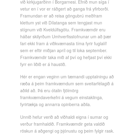
við kirkjugarðinn í Borgarnesi. Efnið mun síga í
vetur en í vor er ráðgert að ganga frá yfirborði.
Framundan er að reisa göngubrú meðfram
klettum yst við Dílatanga sem tengjast mun
stígnum við Kveldúlfsgötu. Framkvæmdir eru
háðar skilyrðum Umhverfisstofnunar um að þær
fari ekki fram á viðkvæmasta tíma fyrir fuglalíf
sem er eftir miðjan apríl og til loka september.
Framkvæmdir taka mið af því og hefjast því ekki
fyrr en liðið er á haustið.
Hér er engan veginn um tæmandi upptalningu að
ræða á þeim framkvæmdum sem sveitarfélagið á
aðild að. Þá eru ótalin fjölmörg
framkvæmdaverkefni á vegum einstaklinga,
fyrirtækja og annarra opinberra aðila.
Unnið hefur verið að viðhaldi eigna í sumar og
verður framhaldið. Framkvæmdir geta valdið
röskun á aðgengi og þjónustu og þeim fylgir rask.