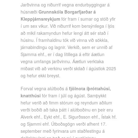
Jarðvinna og niðurrif vegna endurbyggingar á
húsnæði
Grunnskóla Borgarfjarðar á
Kleppjárnsreykjum
fór fram í sumar og stóð yfir
í um sex vikur. Við niðurrif kom bersýnilega í ljós
að mikil rakamyndun hefur lengi átt sér stað í
húsinu. Í framhaldinu tók við vinna við sökkla,
járnabindingu og lagnir. Verkið, sem er unnið af
Sjamma ehf., er í dag lítillega á eftir áætlun
vegna umfangs jarðvinnu. Áætlun verktaka
miðast við að verkinu verði skilað í ágústlok 2025
og hefur ekki breyst.
Forval vegna alútboðs á
fjölnota íþróttahúsi,
knatthúsi
fór fram í júlí og ágúst. Samþykkt
hefur verið að fimm stórum og reyndum aðilum
verði boðið að taka þátt í alútboðinu en þeir eru
Alverk ehf., Eykt ehf., E. Sigurðsson ehf., Ístak hf.
og Sjammi ehf. Útboðsgögn verði afhent 17.
september með fyrirvara um staðfestingu á
deiliskipulagi en það er nú í auglýsingu.