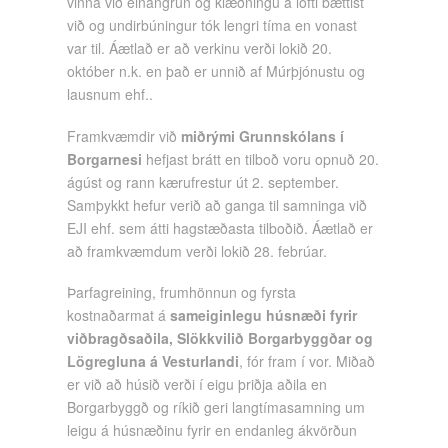
vinna við einangrun og klæðningu á lofti bættist
við og undirbúningur tók lengri tíma en vonast
var til. Áætlað er að verkinu verði lokið 20.
október n.k. en það er unnið af Múrþjónustu og
lausnum ehf..
Framkvæmdir við
miðrými Grunnskólans í
Borgarnesi
hefjast brátt en tilboð voru opnuð 20.
ágúst og rann kærufrestur út 2. september.
Samþykkt hefur verið að ganga til samninga við
EJI ehf. sem átti hagstæðasta tilboðið. Áætlað er
að framkvæmdum verði lokið 28. febrúar.
Þarfagreining, frumhönnun og fyrsta
kostnaðarmat á
sameiginlegu húsnæði fyrir
viðbragðsaðila, Slökkvilið Borgarbyggðar og
Lögregluna á Vesturlandi
, fór fram í vor. Miðað
er við að húsið verði í eigu þriðja aðila en
Borgarbyggð og ríkið geri langtímasamning um
leigu á húsnæðinu fyrir en endanleg ákvörðun