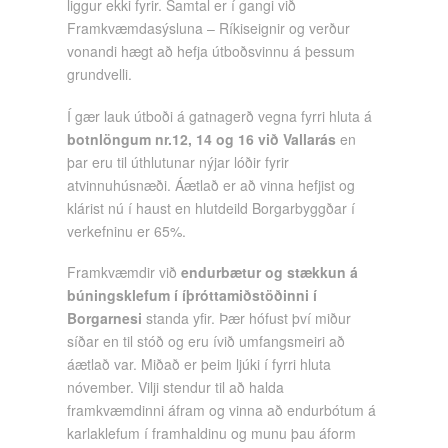
liggur ekki fyrir. Samtal er í gangi við
Framkvæmdasýsluna – Ríkiseignir og verður
vonandi hægt að hefja útboðsvinnu á þessum
grundvelli.
Í gær lauk útboði á gatnagerð vegna fyrri hluta á
botnlöngum nr.12, 14 og 16 við Vallarás
en
þar eru til úthlutunar nýjar lóðir fyrir
atvinnuhúsnæði. Áætlað er að vinna hefjist og
klárist nú í haust en hlutdeild Borgarbyggðar í
verkefninu er 65%.
Framkvæmdir við
endurbætur og stækkun á
búningsklefum í íþróttamiðstöðinni í
Borgarnesi
standa yfir. Þær hófust því miður
síðar en til stóð og eru ívið umfangsmeiri að
áætlað var. Miðað er þeim ljúki í fyrri hluta
nóvember. Vilji stendur til að halda
framkvæmdinni áfram og vinna að endurbótum á
karlaklefum í framhaldinu og munu þau áform