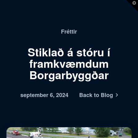
T
t
W
Fréttir
Stiklað á stóru í
framkvæmdum
Borgarbyggðar
september 6, 2024
Back to Blog