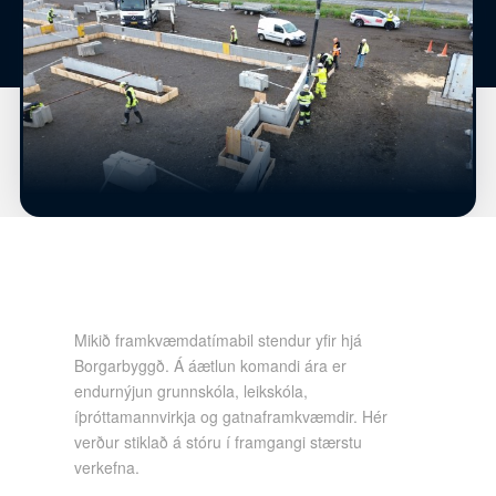
Mikið framkvæmdatímabil stendur yfir hjá
Borgarbyggð. Á áætlun komandi ára er
endurnýjun grunnskóla, leikskóla,
íþróttamannvirkja og gatnaframkvæmdir. Hér
verður stiklað á stóru í framgangi stærstu
verkefna.