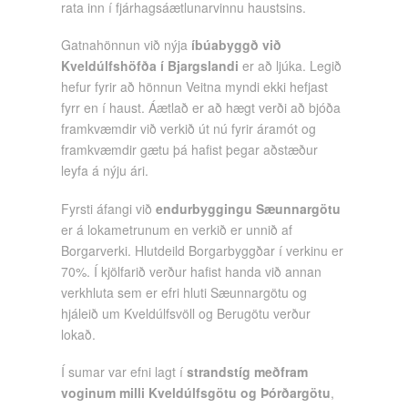
rata inn í fjárhagsáætlunarvinnu haustsins.
Gatnahönnun við nýja
íbúabyggð við
Kveldúlfshöfða í Bjargslandi
er að ljúka. Legið
hefur fyrir að hönnun Veitna myndi ekki hefjast
fyrr en í haust. Áætlað er að hægt verði að bjóða
framkvæmdir við verkið út nú fyrir áramót og
framkvæmdir gætu þá hafist þegar aðstæður
leyfa á nýju ári.
Fyrsti áfangi við
endurbyggingu Sæunnargötu
er á lokametrunum en verkið er unnið af
Borgarverki. Hlutdeild Borgarbyggðar í verkinu er
70%. Í kjölfarið verður hafist handa við annan
verkhluta sem er efri hluti Sæunnargötu og
hjáleið um Kveldúlfsvöll og Berugötu verður
lokað.
Í sumar var efni lagt í
strandstíg meðfram
voginum milli Kveldúlfsgötu og Þórðargötu
,