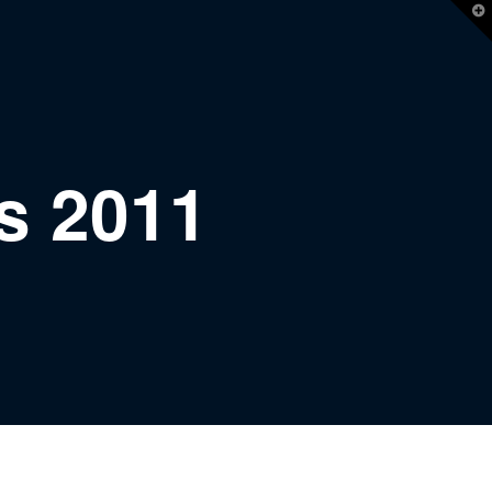
T
t
W
s 2011