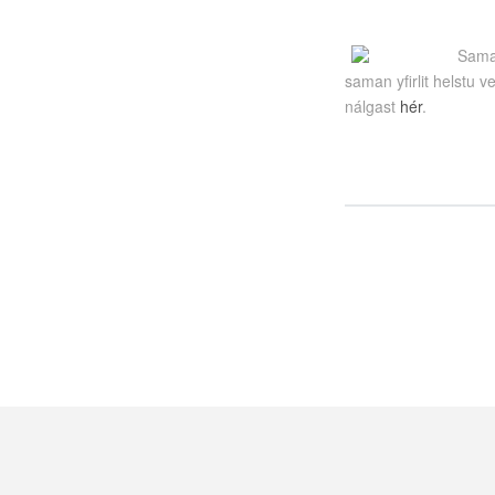
Saman
saman yfirlit helstu 
nálgast
hér
.