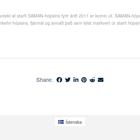
tekt af starfi SAMAN-hópsins fyrir árið 2011 er komin út. SAMAN-hópu
verkefni hópsins, fjármál og annað það sem telst markvert úr starfi hóp
Share:
Íslenska