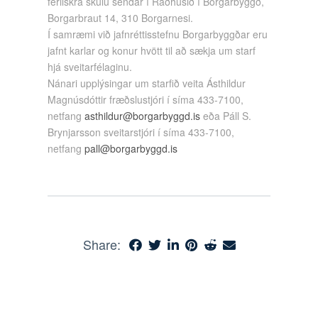
ferilskrá skulu sendar í Ráðhúsið í Borgarbyggð,
Borgarbraut 14, 310 Borgarnesi.
Í samræmi við jafnréttisstefnu Borgarbyggðar eru
jafnt karlar og konur hvött til að sækja um starf
hjá sveitarfélaginu.
Nánari upplýsingar um starfið veita Ásthildur
Magnúsdóttir fræðslustjóri í síma 433-7100,
netfang
asthildur@borgarbyggd.is
eða Páll S.
Brynjarsson sveitarstjóri í síma 433-7100,
netfang
pall@borgarbyggd.is
Share: