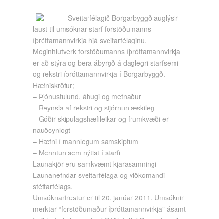
Sveitarfélagið Borgarbyggð auglýsir
laust til umsóknar starf forstöðumanns
íþróttamannvirkja hjá sveitarfélaginu.
Meginhlutverk forstöðumanns íþróttamannvirkja
er að stýra og bera ábyrgð á daglegri starfsemi
og rekstri íþróttamannvirkja í Borgarbyggð.
Hæfniskröfur;
– Þjónustulund, áhugi og metnaður
– Reynsla af rekstri og stjórnun æskileg
– Góðir skipulagshæfileikar og frumkvæði er
nauðsynlegt
– Hæfni í mannlegum samskiptum
– Menntun sem nýtist í starfi
Launakjör eru samkvæmt kjarasamningi
Launanefndar sveitarfélaga og viðkomandi
stéttarfélags.
Umsóknarfrestur er til 20. janúar 2011. Umsóknir
merktar “forstöðumaður íþróttamannvirkja” ásamt