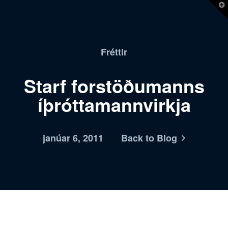
T
t
W
Fréttir
Starf forstöðumanns
íþróttamannvirkja
janúar 6, 2011
Back to Blog