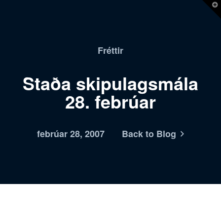
T
t
W
Fréttir
Staða skipulagsmála
28. febrúar
febrúar 28, 2007
Back to Blog