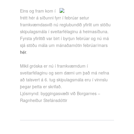
Eins og fram kom í
frétt hér á síðunni fyrr í febrúar setur
framkvæmdasvið nú reglubundið yfirlit um stöðu
skipulagsmála í sveitarfélaginu á heimasíðuna.
Fyrsta yfirlitið var birt í byrjun febrúar og nú má
sjá stöðu mála um mánaðamótin febrúar/mars
hér
.
Mikil gróska er nú í framkvæmdum í
sveitarfélaginu og sem dæmi um það má nefna
að talsvert á 6. tug skipulagsmála eru í vinnslu
þegar þetta er skrifað.
Ljósmynd: byggingasvæði við Borgarnes –
Ragnheiður Stefánsdóttir