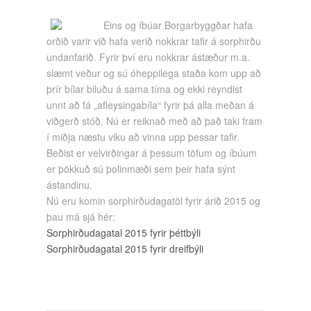
Eins og íbúar Borgarbyggðar hafa
orðið varir við hafa verið nokkrar tafir á sorphirðu
undanfarið. Fyrir því eru nokkrar ástæður m.a.
slæmt veður og sú óheppilega staða kom upp að
þrír bílar biluðu á sama tíma og ekki reyndist
unnt að fá „afleysingabíla“ fyrir þá alla meðan á
viðgerð stóð. Nú er reiknað með að það taki fram
í miðja næstu viku að vinna upp þessar tafir.
Beðist er velvirðingar á þessum töfum og íbúum
er þökkuð sú þolinmæði sem þeir hafa sýnt
ástandinu.
Nú eru komin sorphirðudagatöl fyrir árið 2015 og
þau má sjá hér:
Sorphirðudagatal 2015 fyrir þéttbýli
Sorphirðudagatal 2015 fyrir dreifbýli