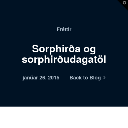
T
t
W
Fréttir
Sorphirða og
sorphirðudagatöl
janúar 26, 2015
Back to Blog