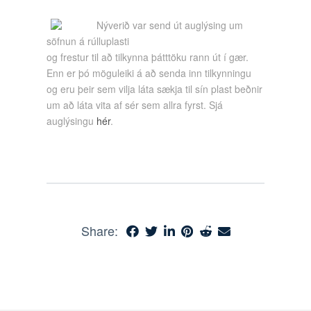
Nýverið var send út auglýsing um
söfnun á rúlluplasti
og frestur til að tilkynna þátttöku rann út í gær.
Enn er þó möguleiki á að senda inn tilkynningu
og eru þeir sem vilja láta sækja til sín plast beðnir
um að láta vita af sér sem allra fyrst. Sjá
auglýsingu
hér
.
Share: