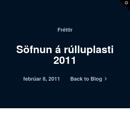
T
t
W
Fréttir
Söfnun á rúlluplasti
2011
febrúar 8, 2011
Back to Blog