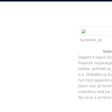
Surtshellir_bþ
Gilsb
Dagskrá á vegum Snor
Reykholti, laugardagin
veflistar, jarðfræði
m.a. Gilsbakka og Sur
Fyrri hluti dagskrári
hlutinn snýr að Surts
undanförnu farið þar 
Sjá nánar á vef Snor