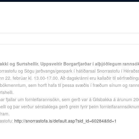
akki og Surtshellir. Uppsveitir Borgarfjarðar í alþjóðlegum ranns
rastofu og Sögu jarðvangs/geopark í hátíðarsal Snorrastofu í Héraðss
n 22. febrúar kl. 13.00-17.00. Að dagskránni eru kallaðir til sérfræðing
 og bókmenntum, sem horft hafa til þessa svæðis í fræðum sínum og ran
tshelli.
nnar fjallar um fornleifarannsókn, sem gerð var á Gilsbakka á árunum 2
helli og þar verður sérstaklega gerð grein fyrir þeim fornleifarannsókn
fram.
rastofu:
http://snorrastofa.is/default.asp?sid_id=60284&tId=1