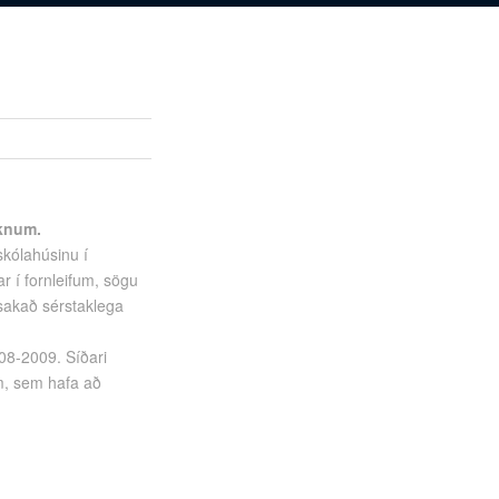
óknum.
kólahúsinu í
ar í fornleifum, sögu
nsakað sérstaklega
008-2009. Síðari
um, sem hafa að