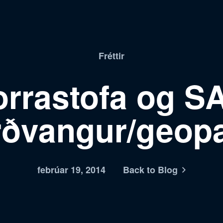
Fréttir
orrastofa og S
rðvangur/geop
febrúar 19, 2014
Back to Blog