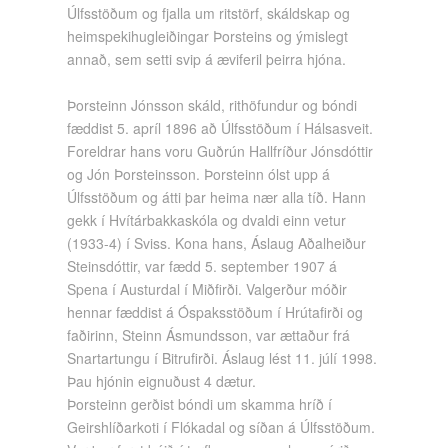
Úlfsstöðum og fjalla um ritstörf, skáldskap og
heimspekihugleiðingar Þorsteins og ýmislegt
annað, sem setti svip á æviferil þeirra hjóna.
Þorsteinn Jónsson skáld, rithöfundur og bóndi
fæddist 5. apríl 1896 að Úlfsstöðum í Hálsasveit.
Foreldrar hans voru Guðrún Hallfríður Jónsdóttir
og Jón Þorsteinsson. Þorsteinn ólst upp á
Úlfsstöðum og átti þar heima nær alla tíð. Hann
gekk í Hvítárbakkaskóla og dvaldi einn vetur
(1933-4) í Sviss. Kona hans, Áslaug Aðalheiður
Steinsdóttir, var fædd 5. september 1907 á
Spena í Austurdal í Miðfirði. Valgerður móðir
hennar fæddist á Óspaksstöðum í Hrútafirði og
faðirinn, Steinn Ásmundsson, var ættaður frá
Snartartungu í Bitrufirði. Áslaug lést 11. júlí 1998.
Þau hjónin eignuðust 4 dætur.
Þorsteinn gerðist bóndi um skamma hríð í
Geirshlíðarkoti í Flókadal og síðan á Úlfsstöðum.