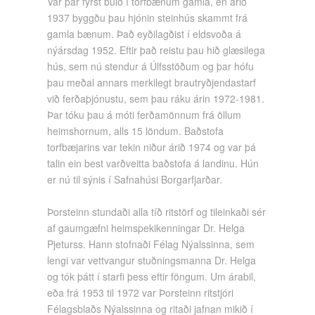
Var þar fyrst búið í torfbænum gamla, en árið
1937 byggðu þau hjónin steinhús skammt frá
gamla bænum. Það eyðilagðist í eldsvoða á
nýársdag 1952. Eftir það reistu þau hið glæsilega
hús, sem nú stendur á Úlfsstöðum og þar hófu
þau meðal annars merkilegt brautryðjendastarf
við ferðaþjónustu, sem þau ráku árin 1972-1981.
Þar tóku þau á móti ferðamönnum frá öllum
heimshornum, alls 15 löndum. Baðstofa
torfbæjarins var tekin niður árið 1974 og var þá
talin ein best varðveitta baðstofa á landinu. Hún
er nú til sýnis í Safnahúsi Borgarfjarðar.
Þorsteinn stundaði alla tíð ritstörf og tileinkaði sér
af gaumgæfni heimspekikenningar Dr. Helga
Pjeturss. Hann stofnaði Félag Nýalssinna, sem
lengi var vettvangur stuðningsmanna Dr. Helga
og tók þátt í starfi þess eftir föngum. Um árabil,
eða frá 1953 til 1972 var Þorsteinn ritstjóri
Félagsblaðs Nýalssinna og ritaði jafnan mikið í