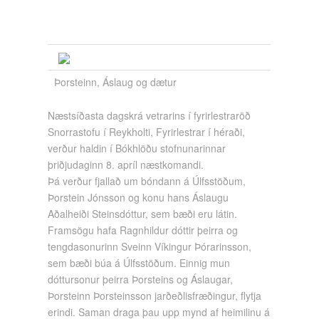
Þorsteinn, Áslaug og dætur
Næstsíðasta dagskrá vetrarins í fyrirlestraröð
Snorrastofu í Reykholti, Fyrirlestrar í héraði,
verður haldin í Bókhlöðu stofnunarinnar
þriðjudaginn 8. apríl næstkomandi.
Þá verður fjallað um bóndann á Úlfsstöðum,
Þorstein Jónsson og konu hans Áslaugu
Aðalheiði Steinsdóttur, sem bæði eru látin.
Framsögu hafa Ragnhildur dóttir þeirra og
tengdasonurinn Sveinn Víkingur Þórarinsson,
sem bæði búa á Úlfsstöðum. Einnig mun
dóttursonur þeirra Þorsteins og Áslaugar,
Þorsteinn Þorsteinsson jarðeðlisfræðingur, flytja
erindi. Saman draga þau upp mynd af heimilinu á