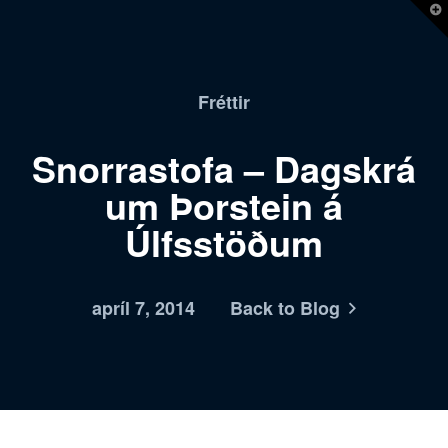
T
t
W
Fréttir
Snorrastofa – Dagskrá
um Þorstein á
Úlfsstöðum
apríl 7, 2014
Back to Blog