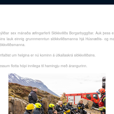
ýliðar sex mánaða æfingarferli Slökkviliðs Borgarbyggðar. Auk þess 
psins lauk einnig grunnmenntun slökkviliðsmanna hjá Húsnæðis- og m
lökkviliðsmanna.
ifaðist um helgina er nú kominn á útkallaskrá slökkviliðsins.
sum flotta hópi innilega til hamingju með árangurinn.