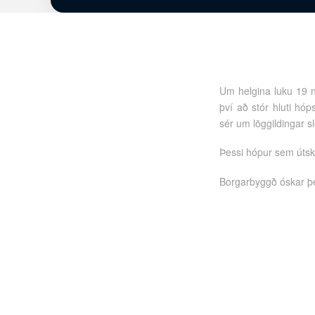
Um helgina luku 19 n
því að stór hluti hó
sér um löggildingar s
Þessi hópur sem útskr
Borgarbyggð óskar þes