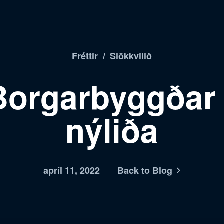
Fréttir
/
Slökkvilið
Borgarbyggðar 
nýliða
apríl 11, 2022
Back to Blog