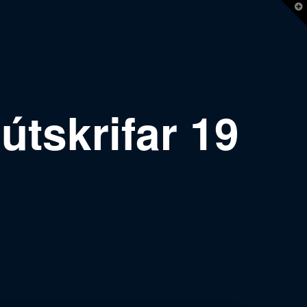
T
t
W
útskrifar 19