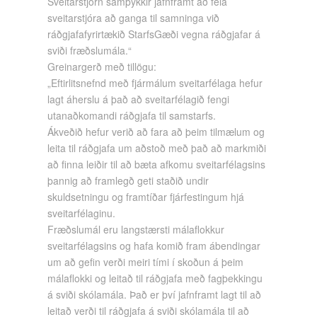
Sveitarstjórn samþykkir jafnframt að fela
sveitarstjóra að ganga til samninga við
ráðgjafafyrirtækið StarfsGæði vegna ráðgjafar á
sviði fræðslumála.“
Greinargerð með tillögu:
„Eftirlitsnefnd með fjármálum sveitarfélaga hefur
lagt áherslu á það að sveitarfélagið fengi
utanaðkomandi ráðgjafa til samstarfs.
Ákveðið hefur verið að fara að þeim tilmælum og
leita til ráðgjafa um aðstoð með það að markmiði
að finna leiðir til að bæta afkomu sveitarfélagsins
þannig að framlegð geti staðið undir
skuldsetningu og framtíðar fjárfestingum hjá
sveitarfélaginu.
Fræðslumál eru langstærsti málaflokkur
sveitarfélagsins og hafa komið fram ábendingar
um að gefin verði meiri tími í skoðun á þeim
málaflokki og leitað til ráðgjafa með fagþekkingu
á sviði skólamála. Það er því jafnframt lagt til að
leitað verði til ráðgjafa á sviði skólamála til að