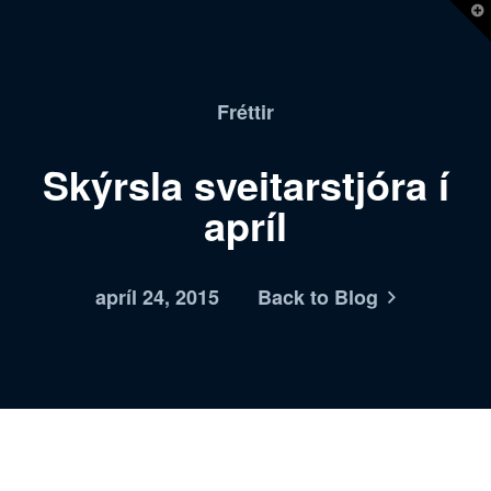
T
t
W
Fréttir
Skýrsla sveitarstjóra í
apríl
apríl 24, 2015
Back to Blog