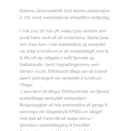
Kolfinna Jóhannesdóttir flutti skýrslu sveitarstjóra
á 126. fundi sveitarstjórnar síðastliðinn þriðjudag.
Í máli sínu fór hún yfir nokkur þau verkefni sem
unnið hefur verið að að undanförnu. Meðal þess
sem fram kom í máli sveitarstjóra og samþykkt
var síðar á fundinum er að sveitarfélagið mun fá
til liðs við sig ráðgjafa á sviði fjármála og
fræðslumála í þeirri hagræðingarvinnu sem
stendur nú yfir. Eftirfarandi tillaga þar að lútandi
ásamt greinargerð var samþykkt á fundinum:
Tillaga:
„Í samræmi við tillögur Eftirlitsnefndar um fjármál
sveitarfélaga samþykkir sveitarstjórn
Borgarbyggðar að fela sveitarstjóra að ganga til
samninga við ráðgjafasvið KPMG um ráðgjöf
með það að markmiði að skapa stefnu í
fjármálum sveitarfélagsins til framtíðar.