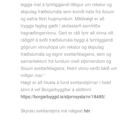
leggja mat á fyrirliggjandi tillögur um rekstur og
skipulag fræðslumála sem komið hafa frá íbúum
og safna fleiri hugmyndum. Mikilvægt er að
tryggja fagleg gæði í skólastarfi samhliða
hagræðingarvinnu. Gert er ráð fyrir að vinna við
ráðgjöf á sviði fræðslumála byggi á fyrirliggjandi
gögnum vinnuhópa um rekstur og skipulag
fræðslumála og eignir sveitarfélagsins, sem og
samantektum frá fundum með stjórnendum og
íbúum sveitarfélagsins. Þeirri vinnu verði lokið um
miðjan maí.“
Hægt er að hlusta á fund sveitarstjórnar í heild
sinni á vef Borgarbyggðar á slóðinni:
https://borgarbyggd.is/stjornsysla/nr/18485/
.
Skýrslu sveitarstjóra má nálgast
hér
.