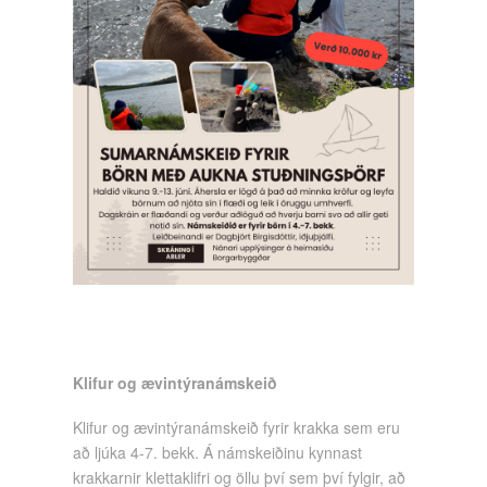
Klifur og ævintýranámskeið
Klifur og ævintýranámskeið fyrir krakka sem eru
að ljúka 4-7. bekk. Á námskeiðinu kynnast
krakkarnir klettaklifri og öllu því sem því fylgir, að