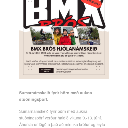
Sumarnámskeið fyrir börn með aukna
stuðningsþörf.
Sumarnámskeið fyrir börn með aukna
stuðningsþörf verður haldið vikuna 9.-13. júní.
Áhersla er lögð á það að minnka kröfur og leyfa