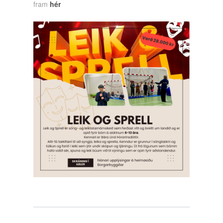
fram
hér