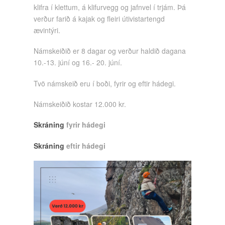
klifra í klettum, á klifurvegg og jafnvel í trjám. Þá
verður farið á kajak og fleiri útivistartengd
ævintýri.
Námskeiðið er 8 dagar og verður haldið dagana
10.-13. júní og 16.- 20. júní.
Tvö námskeið eru í boði, fyrir og eftir hádegi.
Námskeiðið kostar 12.000 kr.
Skráning
fyrir hádegi
Skráning
eftir hádegi