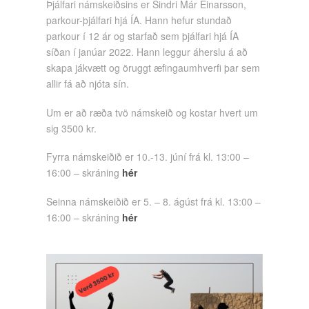
Þjálfari námskeiðsins er Sindri Már Einarsson,
parkour-þjálfari hjá ÍA. Hann hefur stundað
parkour í 12 ár og starfað sem þjálfari hjá ÍA
síðan í janúar 2022. Hann leggur áherslu á að
skapa jákvætt og öruggt æfingaumhverfi þar sem
allir fá að njóta sín.
Um er að ræða tvö námskeið og kostar hvert um
sig 3500 kr.
Fyrra námskeiðið er 10.-13. júní frá kl. 13:00 –
16:00 – skráning
hér
Seinna námskeiðið er 5. – 8. ágúst frá kl. 13:00 –
16:00 – skráning
hér