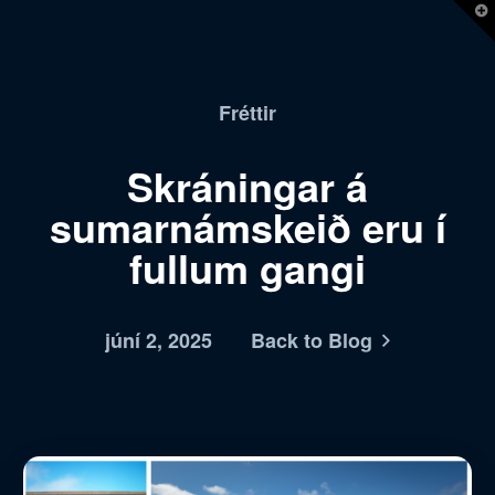
T
t
W
Fréttir
Skráningar á
sumarnámskeið eru í
fullum gangi
júní 2, 2025
Back to Blog