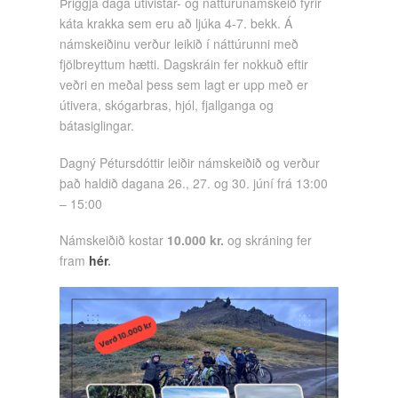
Þriggja daga útivistar- og náttúrunámskeið fyrir
káta krakka sem eru að ljúka 4-7. bekk. Á
námskeiðinu verður leikið í náttúrunni með
fjölbreyttum hætti. Dagskráin fer nokkuð eftir
veðri en meðal þess sem lagt er upp með er
útivera, skógarbras, hjól, fjallganga og
bátasiglingar.
Dagný Pétursdóttir leiðir námskeiðið og verður
það haldið dagana 26., 27. og 30. júní frá 13:00
– 15:00
Námskeiðið kostar
10.000 kr.
og skráning fer
fram
hér
.