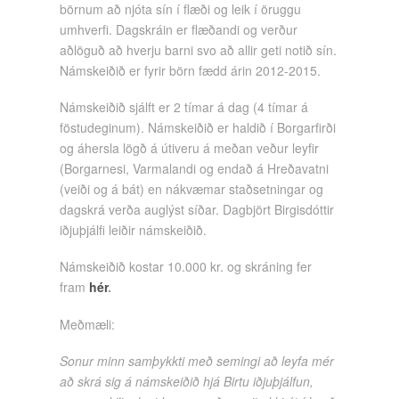
börnum að njóta sín í flæði og leik í öruggu
umhverfi. Dagskráin er flæðandi og verður
aðlöguð að hverju barni svo að allir geti notið sín.
Námskeiðið er fyrir börn fædd árin 2012-2015.
Námskeiðið sjálft er 2 tímar á dag (4 tímar á
föstudeginum). Námskeiðið er haldið í Borgarfirði
og áhersla lögð á útiveru á meðan veður leyfir
(Borgarnesi, Varmalandi og endað á Hreðavatni
(veiði og á bát) en nákvæmar staðsetningar og
dagskrá verða auglýst síðar. Dagbjört Birgisdóttir
iðjuþjálfi leiðir námskeiðið.
Námskeiðið kostar 10.000 kr. og skráning fer
fram
hér
.
Meðmæli:
Sonur minn samþykkti með semingi að leyfa mér
að skrá sig á námskeiðið hjá Birtu iðjuþjálfun,