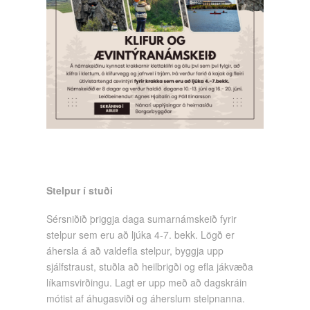
Stelpur í stuði
Sérsniðið þriggja daga sumarnámskeið fyrir
stelpur sem eru að ljúka 4-7. bekk. Lögð er
áhersla á að valdefla stelpur, byggja upp
sjálfstraust, stuðla að heilbrigði og efla jákvæða
líkamsvirðingu. Lagt er upp með að dagskráin
mótist af áhugasviði og áherslum stelpnanna.