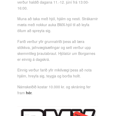
verður haldið dagana 11.-12. júní frá 13:00-
16:00.
Muna að taka með hjól, hjálm og nesti. Strákarnir
mæta með nokkur auka BMX-hjól til að leyfa
öllum að spreyta sig.
Farið verður yfir grunnatriði þess að læra
stökkva, jafnvægisæfingar og sett verður upp
skemmtileg þrautabraut. Hjólatúr um Borgarnes
er einnig á dagskrá.
Einnig verður farið yfir mikilvægi þess að nota
hjálm, hreyfa sig, teygja og borða hollt.
Námskeiðið kostar 10.000 kr. og skráning fer
fram
hér
.