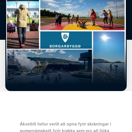
Ákveðið hefur verið að opna fyrir skráningar í
sumarnámskeið fyrir krakka sem eru að ljúka