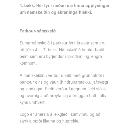
4. bekk. Hér fyrir neðan má finna upplýsingar
um námskeiðin og skráningarhlekki.
Parkour-námskeið
Sumarnámskeið í parkour fyrir krakka sem eru
að ljúka 4. – 7. bekk. Námskeiðið hentar bæði
þeim sem eru byrjendur í íþróttinni og lengra
komnum.
Á námskeiðinu verður unnið með grunnatriði í
parkour eins og vault (hindrunarstökk), jafnvægi
og lendingar. Farið verður í gegnum fleiri stökk
og hvernig á að hreyfa sig á öruggan hátt í alls
kyns umhverfi.
Lögð er áhersla á leikgleði, samvinnu og að
styrkja bæði líkama og hugrekki.