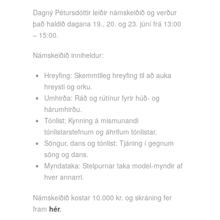
Dagný Pétursdóttir leiðir námskeiðið og verður
það haldið dagana 19., 20. og 23. júní frá 13:00
– 15:00.
Námskeiðið inniheldur:
Hreyfing: Skemmtileg hreyfing til að auka
hreysti og orku.
Umhirða: Ráð og rútínur fyrir húð- og
hárumhirðu.
Tónlist: Kynning á mismunandi
tónlistarstefnum og áhrifum tónlistar.
Söngur, dans og tónlist: Tjáning í gegnum
söng og dans.
Myndataka: Stelpurnar taka model-myndir af
hver annarri.
Námskeiðið kostar 10.000 kr. og skráning fer
fram
hér
.