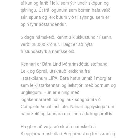
túlkun og farið í leiki sem ýtir undir sköpun og
tjáningu. Út frá lögunum sem börnin hafa valið
sér, spuna og leik búum við til sýningu sem er
opin fyrir aðstandendur.
5 daga námskeið, kennt 3 klukkustundir í senn,
verð: 28.000 krónur. Hægt er að nýta
frístundastyrk á námskeiðið.
Kennari er Bára Lind Þórarinsdóttir, stofnandi
Leik og Sprell, útskrifuð leikkona frá
listaskólanum LIPA. Bára hefur unnið í mörg ár
sem leiklistarkennari og leikstjóri með börnum og
unglingum. Hún er einnig með
jógakennararéttindi og lauk söngnámi við
Complete Vocal Institute. Nánari upplýsingar um
námskeið og kennara má finna á leikogsprell.is
Hægt er að velja að skrá á námskeið á
Kleppjarnarnesi eða í Borgarnesi og fer skráning