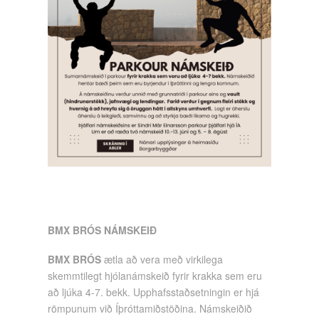
BMX BRÓS NÁMSKEIÐ
BMX BRÓS
ætla að vera með virkilega
skemmtilegt hjólanámskeið fyrir krakka sem eru
að ljúka 4-7. bekk. Upphafsstaðsetningin er hjá
römpunum við Íþróttamiðstöðina. Námskeiðið