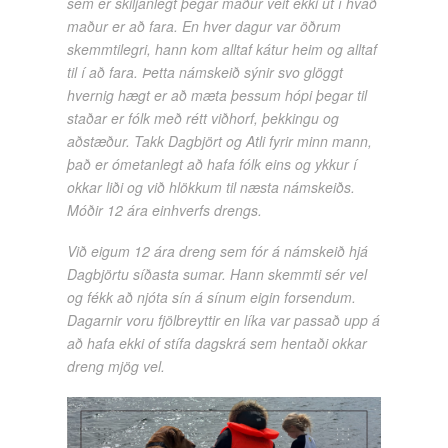
sem er skiljanlegt þegar maður veit ekki út í hvað
maður er að fara. En hver dagur var öðrum
skemmtilegri, hann kom alltaf kátur heim og alltaf
til í að fara. Þetta námskeið sýnir svo glöggt
hvernig hægt er að mæta þessum hópi þegar til
staðar er fólk með rétt viðhorf, þekkingu og
aðstæður. Takk Dagbjört og Atli fyrir minn mann,
það er ómetanlegt að hafa fólk eins og ykkur í
okkar liði og við hlökkum til næsta námskeiðs.
Móðir 12 ára einhverfs drengs.
Við eigum 12 ára dreng sem fór á námskeið hjá
Dagbjörtu síðasta sumar. Hann skemmti sér vel
og fékk að njóta sín á sínum eigin forsendum.
Dagarnir voru fjölbreyttir en líka var passað upp á
að hafa ekki of stífa dagskrá sem hentaði okkar
dreng mjög vel.