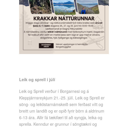
Leik og sprell í júlí
Leik og Sprell verður í Borgarnesi og á
Kleppjárnsreykjum 21.-25. júlí. Leik og Sprell er
söng- og leiklistarnámskeið sem ferðast vítt og
breitt um landið og er opið fyrir börn á aldrinum
6-13 ára. Allir fá tækifæri til að syngja, leika og
sprella. Kenndur er grunnur í söngtækni og