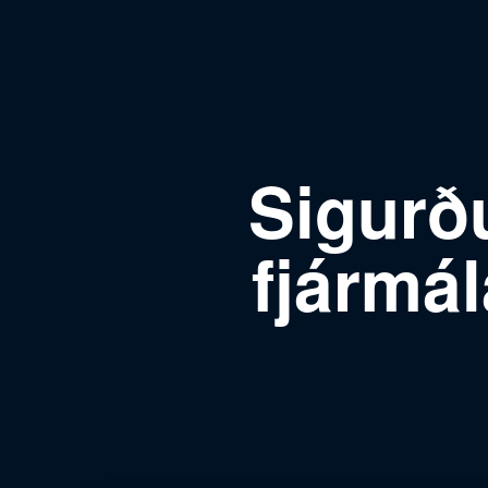
Sigurð
fjármá