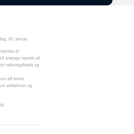
dag, 20. janúar.
 reynslu af
eð áratuga reynslu af
jóri reikningshalds og
já um að koma
öðrum verkefnum og
ki.