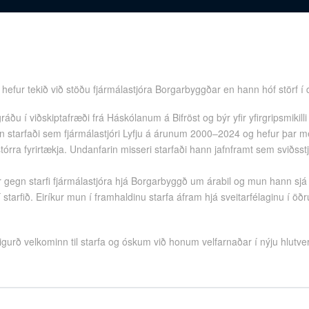
 hefur tekið við stöðu fjármálastjóra Borgarbyggðar en hann hóf störf í 
ðu í viðskiptafræði frá Háskólanum á Bifröst og býr yfir yfirgripsmikilli
n starfaði sem fjármálastjóri Lyfju á árunum 2000–2024 og hefur þar m
tórra fyrirtækja. Undanfarin misseri starfaði hann jafnframt sem sviðsst
ur gegn starfi fjármálastjóra hjá Borgarbyggð um árabil og mun hann s
í starfið. Eiríkur mun í framhaldinu starfa áfram hjá sveitarfélaginu í 
urð velkominn til starfa og óskum við honum velfarnaðar í nýju hlutver