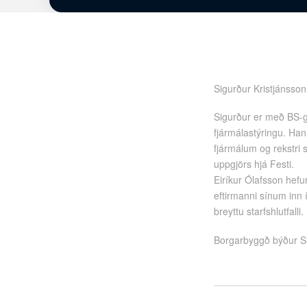
Sigurður Kristjánsson
Sigurður er með BS-grá
fjármálastýringu. Han
fjármálum og rekstri s
uppgjörs hjá Festi.
Eiríkur Ólafsson hef
eftirmanni sínum inn 
breyttu starfshlutfalli.
Borgarbyggð býður Sig