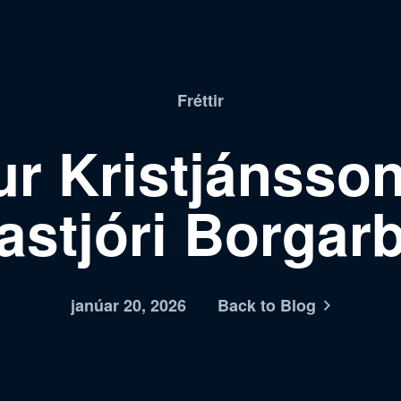
Fréttir
ur Kristjánsson
lastjóri Borgar
janúar 20, 2026
Back to Blog