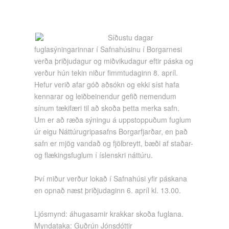
Síðustu dagar
fuglasýningarinnar í Safnahúsinu í Borgarnesi
verða þriðjudagur og miðvikudagur eftir páska og
verður hún tekin niður fimmtudaginn 8. apríl.
Hefur verið afar góð aðsókn og ekki síst hafa
kennarar og leiðbeinendur gefið nemendum
sínum tækifæri til að skoða þetta merka safn.
Um er að ræða sýningu á uppstoppuðum fuglum
úr eigu Náttúrugripasafns Borgarfjarðar, en það
safn er mjög vandað og fjölbreytt, bæði af staðar-
og flækingsfuglum í íslenskri náttúru.
Því miður verður lokað í Safnahúsi yfir páskana
en opnað næst þriðjudaginn 6. apríl kl. 13.00.
Ljósmynd: áhugasamir krakkar skoða fuglana.
Myndataka: Guðrún Jónsdóttir