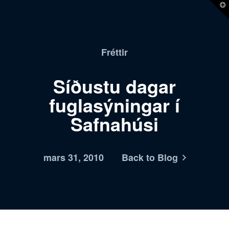
T
t
W
Fréttir
Síðustu dagar
fuglasýningar í
Safnahúsi
mars 31, 2010
Back to Blog