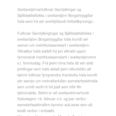
Sveitarstjórnarfulltrúar Samfylkingar og
Sjálfstæðisflokks í sveitarstjórn Borgarbyggðar
hafa sent frá sér svohljóðandi fréttatilkynningu:
Fulltrúar Samfylkingingar og Sjálfstæðisflokks í
sveitarstjórn Borgarbyggðar hafa komið sér
saman um meirihlutasamstarf í sveitarstjórn.
Viðræður hafa staðið frá því slitnaði uppúr
fyrrverandi meirihlutasamstarfi í sveitarstjórninni
s.l. fimmtudag. Frá þeim tíma hafa átt sér stað
þreifingar sem hafa skilað þeiri niðurstöðu að
kjörnir fulltrúar fyrrgreindra framboða hafa komið
sér saman um metnaðarfullan samstarfssáttmála
sem unnið verði út frá það sem eftir lifir
kjörtímabils. Stefnt er að sveitarstórnarfundi
föstudaginn 19. febrúar n.k. og þar verður
samstarfssáttmálinn kynntur auk þess sem að
kosið verður í embætti.