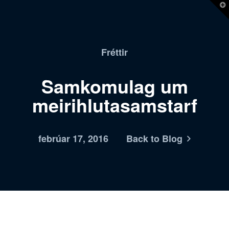
T
t
W
Fréttir
Samkomulag um
meirihlutasamstarf
febrúar 17, 2016
Back to Blog