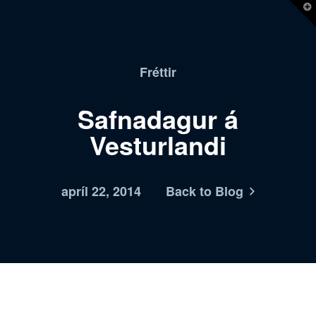
T
t
W
Fréttir
Safnadagur á
Vesturlandi
apríl 22, 2014
Back to Blog