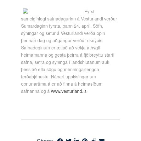
Fyrsti
sameiginlegi safnadagurinn á Vesturlandi verður
Sumardaginn fyrsta, þann 24. apríl. Söfn,
sýningar og setur á Vesturlandi verða opin
þennan dag og aðgangur verður ókeypis.
Safnadeginum er ætlað að vekja athygli
heimamanna og gesta þeirra á fjölbreyttu starfi
safna, setra og sýninga í landshlutanum auk
þess að efla sögu og menningartengda
ferðaþjónustu. Nánari upplýsingar um
opnunartíma á er að finna á heimasíðum
safnanna og á
www.vesturland.is
Share: