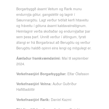
Borgarbyggð ásamt Veitum og Rarik munu
endurnýja götur, gangstéttir og lagnir í
Sæunnargötu. Lagt verður tvöfalt kerfi hitaveitu
og fráveitu í götuna ásamt kaldavatnslögnum.
Heimlagnir verða skoðaðar og endurnýjaðar þar
sem þess þarf. Unnið verður í áföngum, fyrsti
áfangi er frá Borgarbraut að Berugötu og verður
Berugötu haldið opinni eins lengi og mögulegt er.
Áætlaður framkvæmdatími:
Maí til september
2024.
Verkefnastjóri Borgarbyggðar:
Elfar Ólafsson
Verkefnastjóri Veitna:
Auður Guðríður
Hafliðadóttir
Verkefnastjóri Rarik:
Daníel Kazmi