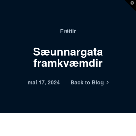
T
t
W
Fréttir
Sæunn­ar­gata
framkvæmdir
maí 17, 2024
Back to Blog