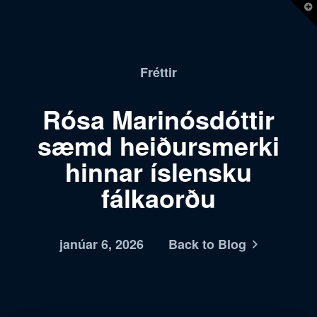
T
t
W
Fréttir
Rósa Marinósdóttir
sæmd heiðursmerki
hinnar íslensku
fálkaorðu
janúar 6, 2026
Back to Blog