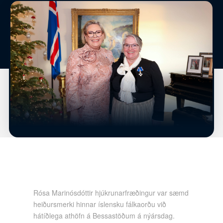
Rósa Marinósdóttir hjúkrunarfræðingur var sæmd
heiðursmerki hinnar íslensku fálkaorðu við
hátíðlega athöfn á Bessastöðum á nýársdag.