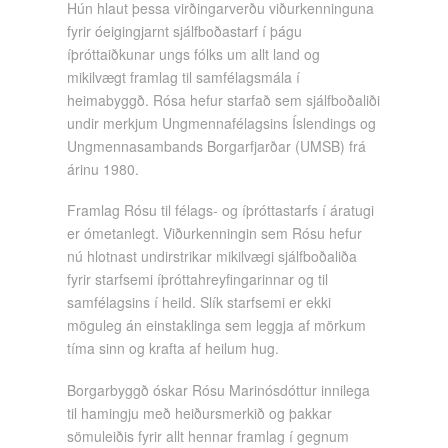
Hún hlaut þessa virðingarverðu viðurkenninguna
fyrir óeigingjarnt sjálfboðastarf í þágu
íþróttaiðkunar ungs fólks um allt land og
mikilvægt framlag til samfélagsmála í
heimabyggð. Rósa hefur starfað sem sjálfboðaliði
undir merkjum Ungmennafélagsins Íslendings og
Ungmennasambands Borgarfjarðar (UMSB) frá
árinu 1980.
Framlag Rósu til félags- og íþróttastarfs í áratugi
er ómetanlegt. Viðurkenningin sem Rósu hefur
nú hlotnast undirstrikar mikilvægi sjálfboðaliða
fyrir starfsemi íþróttahreyfingarinnar og til
samfélagsins í heild. Slík starfsemi er ekki
möguleg án einstaklinga sem leggja af mörkum
tíma sinn og krafta af heilum hug.
Borgarbyggð óskar Rósu Marinósdóttur innilega
til hamingju með heiðursmerkið og þakkar
sömuleiðis fyrir allt hennar framlag í gegnum