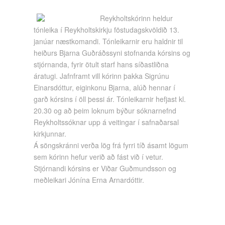
Reykholtskórinn heldur
tónleika í Reykholtskirkju föstudagskvöldið 13.
janúar næstkomandi. Tónleikarnir eru haldnir til
heiðurs Bjarna Guðráðssyni stofnanda kórsins og
stjórnanda, fyrir ötult starf hans síðastliðna
áratugi. Jafnframt vill kórinn þakka Sigrúnu
Einarsdóttur, eiginkonu Bjarna, alúð hennar í
garð kórsins í öll þessi ár. Tónleikarnir hefjast kl.
20.30 og að þeim loknum býður sóknarnefnd
Reykholtssóknar upp á veitingar í safnaðarsal
kirkjunnar.
Á söngskránni verða lög frá fyrri tíð ásamt lögum
sem kórinn hefur verið að fást við í vetur.
Stjórnandi kórsins er
Viðar Guðmundsson og
m
eðleikari
Jónína Erna
Arnardóttir
.