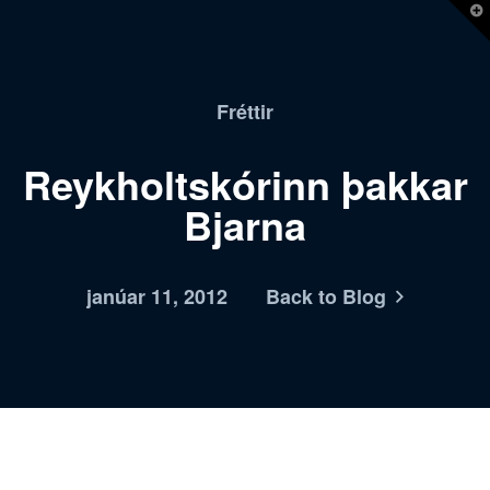
T
t
W
Fréttir
Reykholtskórinn þakkar
Bjarna
janúar 11, 2012
Back to Blog