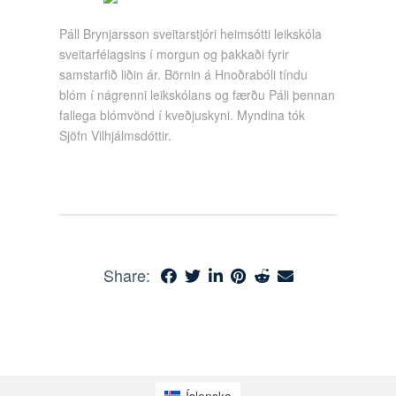
Páll Brynjarsson sveitarstjóri heimsótti leikskóla
sveitarfélagsins í morgun og þakkaði fyrir
samstarfið liðin ár. Börnin á Hnoðrabóli tíndu
blóm í nágrenni leikskólans og færðu Páli þennan
fallega blómvönd í kveðjuskyni. Myndina tók
Sjöfn Vilhjálmsdóttir.
Share:
Íslenska