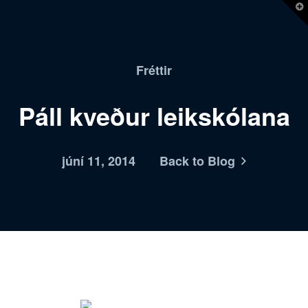
T
t
W
Fréttir
Páll kveður leikskólana
júní 11, 2014
Back to Blog