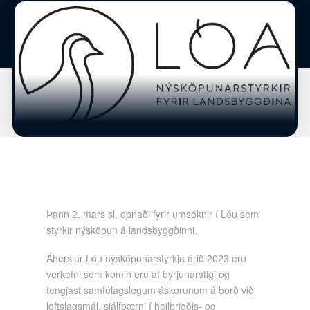
Þann 2. mars sl. opnaði fyrir umsóknir í Lóu sem
styrkir nýsköpun á landsbyggðinni.
Áherslur Lóu nýsköpunarstyrkja árið 2023 eru
verkefni sem komin eru af byrjunarstigi og
tengjast samfélagslegum áskorunum á borð við
loftslagsmál, sjálfbærni í heilbrigðis- og