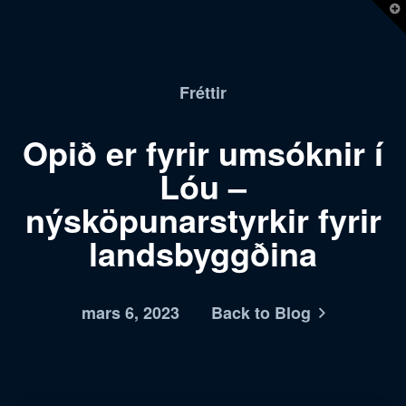
T
t
W
Fréttir
Opið er fyrir umsóknir í
Lóu –
nýsköpunarstyrkir fyrir
landsbyggðina
mars 6, 2023
Back to Blog