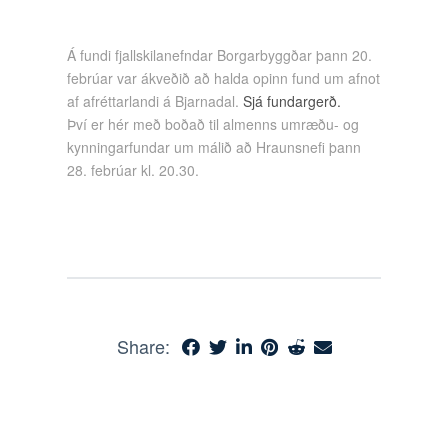
Á fundi fjallskilanefndar Borgarbyggðar þann 20.
febrúar var ákveðið að halda opinn fund um afnot
af afréttarlandi á Bjarnadal.
Sjá fundargerð.
Því er hér með boðað til almenns umræðu- og
kynningarfundar um málið að Hraunsnefi þann
28. febrúar kl. 20.30.
Share: