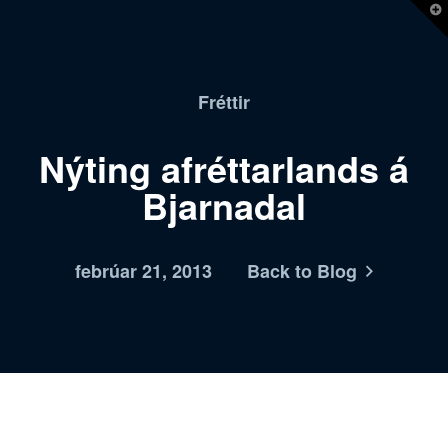
T
t
W
Fréttir
Nýting afréttarlands á
Bjarnadal
febrúar 21, 2013
Back to Blog