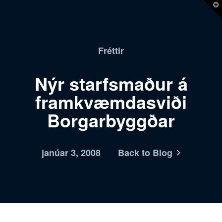
T
t
W
Fréttir
Nýr starfsmaður á
framkvæmdasviði
Borgarbyggðar
janúar 3, 2008
Back to Blog