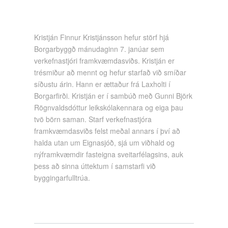
Kristján Finnur Kristjánsson hefur störf hjá
Borgarbyggð mánudaginn 7. janúar sem
verkefnastjóri framkvæmdasviðs. Kristján er
trésmiður að mennt og hefur starfað við smíðar
síðustu árin. Hann er ættaður frá Laxholti í
Borgarfirði. Kristján er í sambúð með Gunni Björk
Rögnvaldsdóttur leikskólakennara og eiga þau
tvö börn saman. Starf verkefnastjóra
framkvæmdasviðs felst meðal annars í því að
halda utan um Eignasjóð, sjá um viðhald og
nýframkvæmdir fasteigna sveitarfélagsins, auk
þess að sinna úttektum í samstarfi við
byggingarfulltrúa.