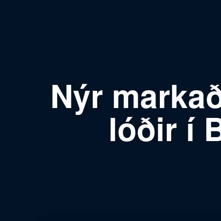
Nýr markaðs
lóðir í 