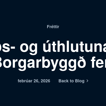
Fréttir
- og úthlutuna
Borgarbyggð fer
febrúar 26, 2026
Back to Blog