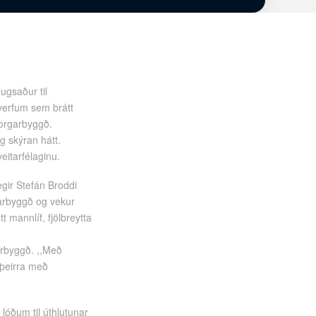
ugsaður til
hverfum sem brátt
 Borgarbyggð.
og skýran hátt.
eitarfélaginu.
gir Stefán Broddi
garbyggð og vekur
t mannlíf, fjölbreytta
arbyggð. ,,Með
 þeirra með
lóðum til úthlutunar