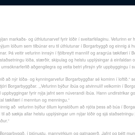
an markaðs- og úthlutunarvef fyrir lóðir í sveitarfélaginu. Vefurinn er h
ýjum lóðum sem tilbúnar eru til úthlutunar í Borgarbyggð og einnig á 
ar. Þá veitir vefurinn innsýn í fjölbreytt mannlíf og aragrúa tækifæri í
taðsetningu lóða, stærðir, skipulag og helstu upplýsingar á einfaldan 
umsóknarferlið aðgengilegra og veita betri yfirsýn yfir uppbyggingu í sv
ð að nýr lóða- og kynningarvefur Borgarbyggðar sé kominn í loftið.“ se
jóri Borgarbyggðar. ,,Vefurinn býður íbúa og atvinnulíf velkomin í Bor
l uppbyggingar fyrir nýja jafnt sem núverandi íbúa. Hann undirstrikar got
tal tækifæri í menntun og menningu.“
 einnig að vefurinn býður öllum kynslóðum að njóta þess að búa í Borg
 til að sækja allar helstu upplýsingar um nýjar lóðir og sjá staðsetningu
ður.“
 Borgarbyggð, í þjónustu, mannvirkjum og gatnagerð. Jafnt og þétt mun 