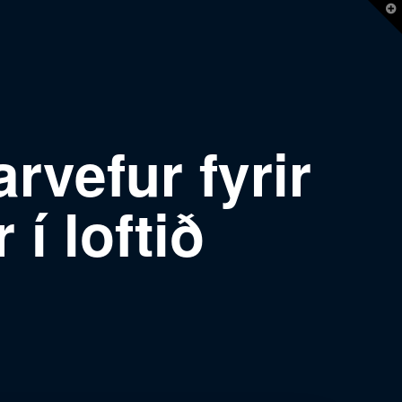
T
t
W
rvefur fyrir
 í loftið