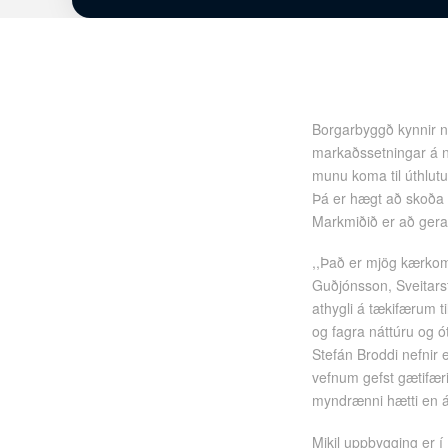
Borgarbyggð kynnir nýj
markaðssetningar á n
munu koma til úthlutun
Þá er hægt að skoða s
Markmiðið er að gera 
,,Það er mjög kærkomi
Guðjónsson, Sveitarst
athygli á tækifærum ti
og fagra náttúru og ó
Stefán Broddi nefnir
vefnum gefst gætifæri
myndrænni hætti en á
Mikil uppbygging er í