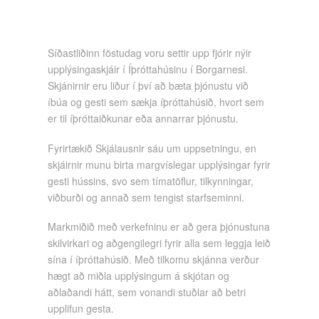
Síðastliðinn föstudag voru settir upp fjórir nýir
upplýsingaskjáir í Íþróttahúsinu í Borgarnesi.
Skjánirnir eru liður í því að bæta þjónustu við
íbúa og gesti sem sækja íþróttahúsið, hvort sem
er til íþróttaiðkunar eða annarrar þjónustu.
Fyrirtækið Skjálausnir sáu um uppsetningu, en
skjáirnir munu birta margvíslegar upplýsingar fyrir
gesti hússins, svo sem tímatöflur, tilkynningar,
viðburði og annað sem tengist starfseminni.
Markmiðið með verkefninu er að gera þjónustuna
skilvirkari og aðgengilegri fyrir alla sem leggja leið
sína í íþróttahúsið. Með tilkomu skjánna verður
hægt að miðla upplýsingum á skjótan og
aðlaðandi hátt, sem vonandi stuðlar að betri
upplifun gesta.