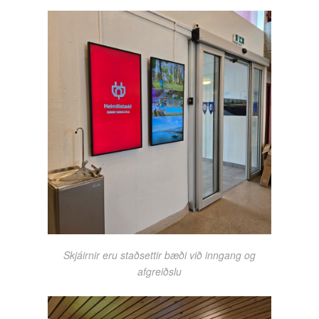
Skjáirnir eru staðsettir bæði við inngang og
afgreiðslu