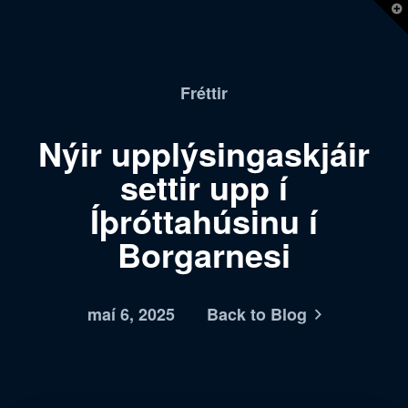
T
t
W
Fréttir
Nýir upplýsingaskjáir
settir upp í
Íþróttahúsinu í
Borgarnesi
maí 6, 2025
Back to Blog