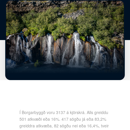
Í Borgarbyggð voru 3137 á kjörskrá. Alls greiddu
501 atkvæði eða 16%. 417 sögðu já eða 83,2%
greiddra atkvæða, 82 sögðu nei eða 16,4%, tveir