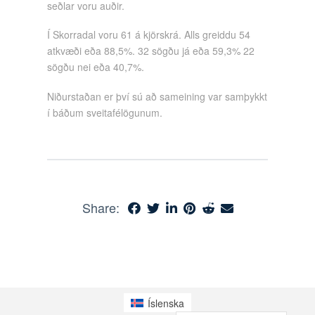
seðlar voru auðir.
Í Skorradal voru 61 á kjörskrá. Alls greiddu 54
atkvæði eða 88,5%. 32 sögðu já eða 59,3% 22
sögðu nei eða 40,7%.
Niðurstaðan er því sú að sameining var samþykkt
í báðum sveitafélögunum.
Share:
Íslenska