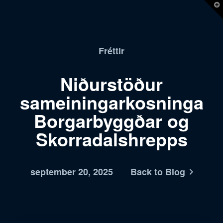
T
t
W
Fréttir
Niðurstöður
sameiningarkosninga
Borgarbyggðar og
Skorradalshrepps
september 20, 2025
Back to Blog