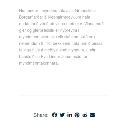
Nemendur í myndmenntavali í Grunnskóla
Borgarfjarðar á Kleppjárnsreykjum hafa
undanfarið verið að vinna með gler. Vinna með
gler og glerbræðslu er nýbreytni í
myndmenntakennslu við skólann. Það eru
nemendur í 8.-10. bekk sem hafa unnið þessa
fallegu hluti á meðfylgjandi myndum, undir
handleiðslu Evu Lindar Jóhannsdóttur
myndmenntakennara.
Share: