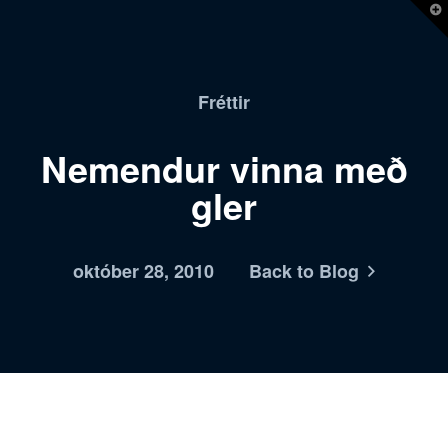
T
t
W
Fréttir
Nemendur vinna með
gler
október 28, 2010
Back to Blog