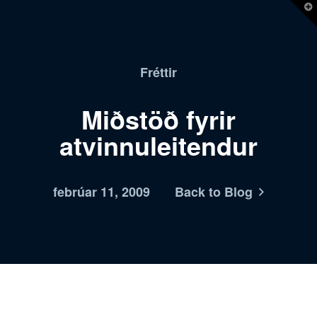
T
t
W
Fréttir
Miðstöð fyrir
atvinnuleitendur
febrúar 11, 2009
Back to Blog