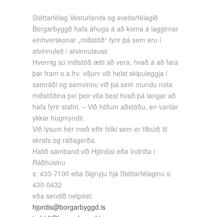
Stéttarfélag Vesturlands og sveitarfélagið
Borgarbyggð hafa áhuga á að koma á laggirnar
einhverskonar „miðstöð“ fyrir þá sem eru í
atvinnuleit / atvinnulausir.
Hvernig sú miðstöð ætti að vera, hvað á að fara
þar fram o.s.frv. viljum við helst skipuleggja í
samráði og samvinnu við þá sem mundu nota
miðstöðina því þeir vita best hvað þá langar að
hafa fyrir stafni. – Við höfum aðstöðu, en vantar
ykkar hugmyndir.
Við lýsum hér með eftir fólki sem er tilbúið til
skrafs og ráðagerða.
Hafið samband við Hjördísi eða Indriða í
Ráðhúsinu
s: 433-7100 eða Signýju hjá Stéttarfélaginu s:
430-0432
eða sendið netpóst:
hjordis@borgarbyggd.is